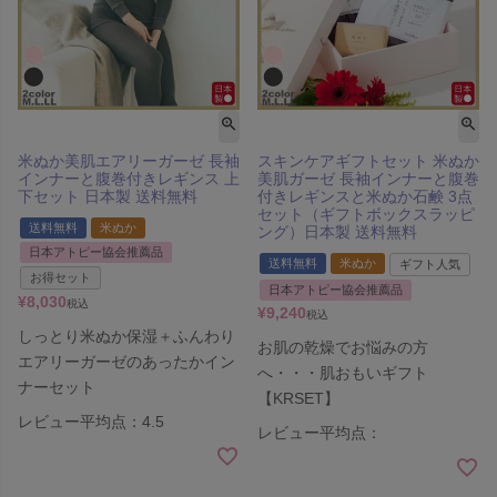
米ぬか美肌エアリーガーゼ 長袖
スキンケアギフトセット 米ぬか
インナーと腹巻付きレギンス 上
美肌ガーゼ 長袖インナーと腹巻
下セット 日本製 送料無料
付きレギンスと米ぬか石鹸 3点
セット（ギフトボックスラッピ
送料無料
米ぬか
ング）日本製 送料無料
日本アトピー協会推薦品
送料無料
米ぬか
ギフト人気
お得セット
日本アトピー協会推薦品
¥
8,030
税込
¥
9,240
税込
しっとり米ぬか保湿＋ふんわり
お肌の乾燥でお悩みの方
エアリーガーゼのあったかイン
へ・・・肌おもいギフト
ナーセット
【KRSET】
レビュー平均点：4.5
レビュー平均点：