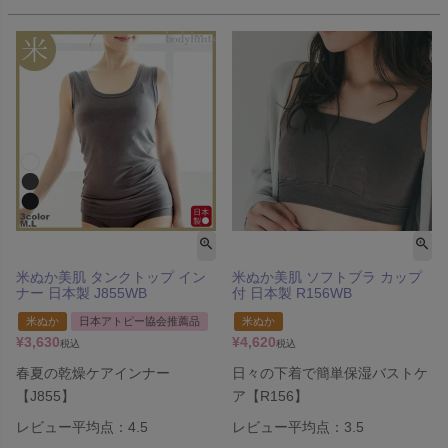
米ぬか美肌 タンクトップ イン
米ぬか美肌 ソフトブラ カップ
ナー 日本製 J855WB
付 日本製 R156WB
米ぬか
日本アトピー協会推薦品
米ぬか
¥
3,630
¥
4,620
税込
税込
春夏の乾燥ケアインナー
日々の下着で簡単保湿バストケ
【J855】
ア【R156】
レビュー平均点：4.5
レビュー平均点：3.5