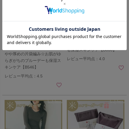
残りモカのみ！
米ぬか美肌 サニタリーショーツ
米ぬか美肌 サニタリーショーツ
夜用 羽根つき対応 日本製 生理
夜用 羽根つき対応 片袋編み 日
用パンツ B666WB
本製 生理用パンツ
米ぬか
ナイトウイング対応
米ぬか
ナイトウイング対応
¥
2,420
税込
30%OFF
在庫限り
お肌がゆらぎがちのブルーデー
¥
1,540
税込
も保湿スキンケア【B666】
やや厚めの片袋編み☆お肌がゆ
レビュー平均点：4.0
らぎがちのブルーデーも保湿ス
キンケア【B546】
レビュー平均点：4.5