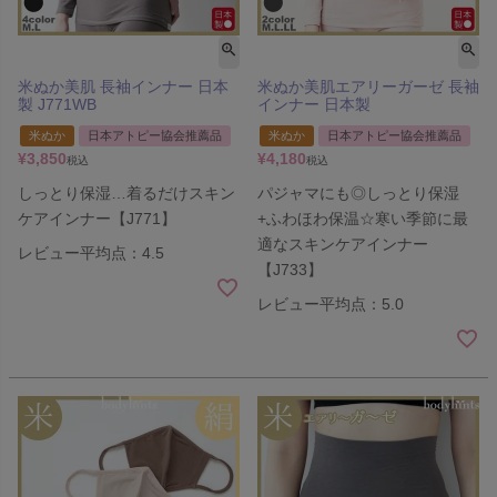
米ぬか美肌 長袖インナー 日本
米ぬか美肌エアリーガーゼ 長袖
製 J771WB
インナー 日本製
米ぬか
日本アトピー協会推薦品
米ぬか
日本アトピー協会推薦品
¥
3,850
¥
4,180
税込
税込
しっとり保湿…着るだけスキン
パジャマにも◎しっとり保湿
ケアインナー【J771】
+ふわほわ保温☆寒い季節に最
適なスキンケアインナー
レビュー平均点：4.5
【J733】
レビュー平均点：5.0