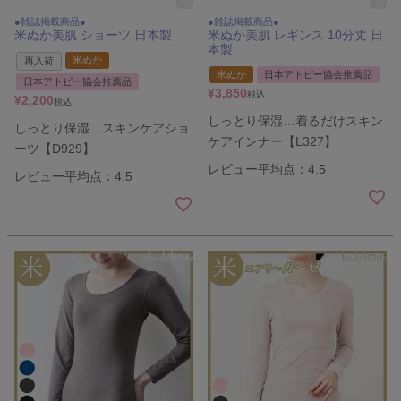
●雑誌掲載商品●
●雑誌掲載商品●
米ぬか美肌 ショーツ 日本製
米ぬか美肌 レギンス 10分丈 日
本製
米ぬか
再入荷
米ぬか
日本アトピー協会推薦品
日本アトピー協会推薦品
¥
3,850
税込
¥
2,200
税込
しっとり保湿…着るだけスキン
しっとり保湿…スキンケアショ
ケアインナー【L327】
ーツ【D929】
レビュー平均点：4.5
レビュー平均点：4.5