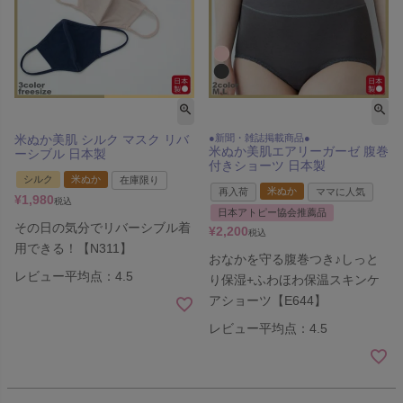
米ぬか美肌 シルク マスク リバ
●新聞・雑誌掲載商品●
米ぬか美肌エアリーガーゼ 腹巻
ーシブル 日本製
付きショーツ 日本製
シルク
米ぬか
在庫限り
米ぬか
再入荷
ママに人気
¥
1,980
税込
日本アトピー協会推薦品
その日の気分でリバーシブル着
¥
2,200
税込
用できる！【N311】
おなかを守る腹巻つき♪しっと
レビュー平均点：4.5
り保湿+ふわほわ保温スキンケ
アショーツ【E644】
レビュー平均点：4.5