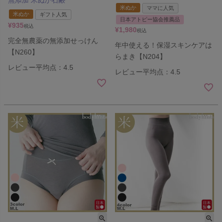
無添加 米ぬか石鹸
米ぬか
ママに人気
米ぬか
ギフト人気
日本アトピー協会推薦品
¥
935
税込
¥
1,980
税込
完全無農薬の無添加せっけん
年中使える！保湿スキンケアは
【N260】
らまき【N204】
レビュー平均点：4.5
レビュー平均点：4.5