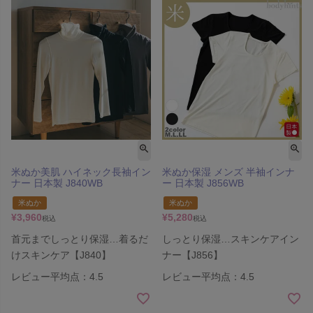
米ぬか美肌 ハイネック長袖イン
米ぬか保湿 メンズ 半袖インナ
ナー 日本製 J840WB
ー 日本製 J856WB
米ぬか
米ぬか
¥
3,960
¥
5,280
税込
税込
首元までしっとり保湿…着るだ
しっとり保湿…スキンケアイン
けスキンケア【J840】
ナー【J856】
レビュー平均点：4.5
レビュー平均点：4.5