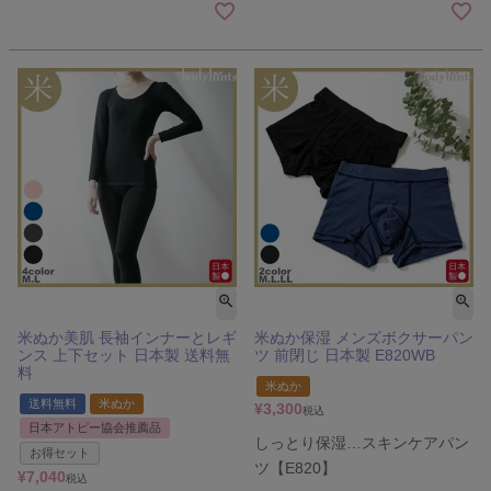
米ぬか美肌 長袖インナーとレギ
米ぬか保湿 メンズボクサーパン
ンス 上下セット 日本製 送料無
ツ 前閉じ 日本製 E820WB
料
米ぬか
送料無料
米ぬか
¥
3,300
税込
日本アトピー協会推薦品
しっとり保湿…スキンケアパン
お得セット
ツ【E820】
¥
7,040
税込