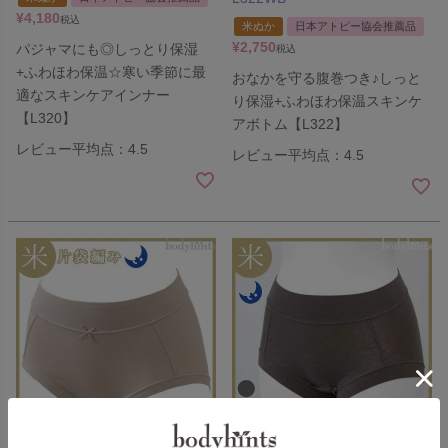
¥
4,180
税込
米ぬか
日本アトピー協会推薦品
¥
2,750
パジャマにも◎しっとり保湿
税込
+ふわほわ保温☆寒い季節に最
おなかを守る腹巻つき♪しっと
適なスキンケアインナー
り保湿+ふわほわ保温スキンケ
【L320】
アボトム【L322】
レビュー平均点：4.5
レビュー平均点：4.5