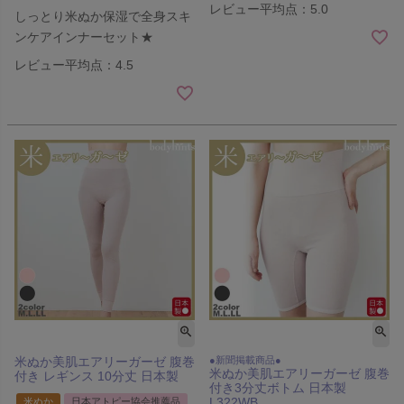
レビュー平均点：5.0
しっとり米ぬか保湿で全身スキ
ンケアインナーセット★
レビュー平均点：4.5
米ぬか美肌エアリーガーゼ 腹巻
●新聞掲載商品●
米ぬか美肌エアリーガーゼ 腹巻
付き レギンス 10分丈 日本製
付き3分丈ボトム 日本製
L322WB
米ぬか
日本アトピー協会推薦品