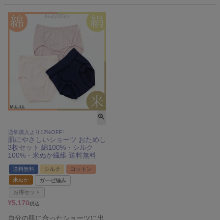
通常購入より12%OFF!
肌にやさしいショーツ おためし
3枚セット 綿100%・シルク
100%・米ぬか繊維 送料無料
送料無料
シルク
コットン
米ぬか
ガーゼ編み
お得セット
¥
5,170
税込
自分の肌に合ったショーツに出