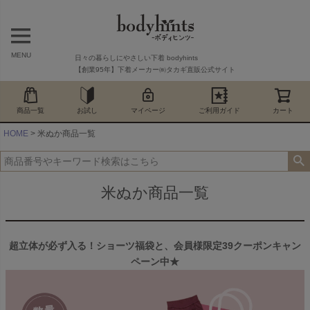
MENU
日々の暮らしにやさしい下着 bodyhints
【創業95年】下着メーカー㈱タカギ直販公式サイト
商品一覧
お試し
マイページ
ご利用ガイド
カート
HOME
米ぬか商品一覧
米ぬか商品一覧
超立体が必ず入る！ショーツ福袋と、会員様限定39クーポンキャン
ペーン中★