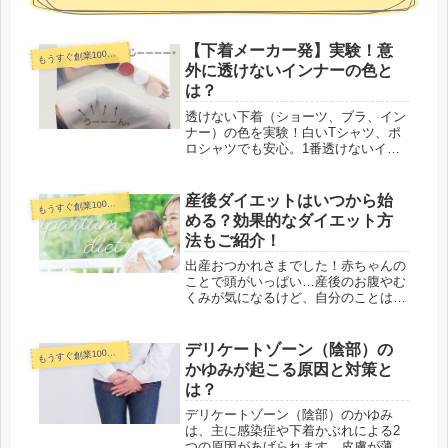
【下着メーカー発】実験！意
うすぐ創業100年下着メーカーコラム
も
外に透けないインナーの色と
は？
透けない下着（ショーツ、ブラ、イン
ナー）の色を実験！白いTシャツ、ポ
ロシャツでも安心。1番透けないイン
ナーの色はベージュ？グレー？それ以
外？今年の夏はブラ、タンクトップ、
キャミソールの透けを気にしない！
産後ダイエットはいつから始
うすぐ創業100年下着メーカーコラム
も
める？効果的なダイエット方
法もご紹介！
出産おつかれさまでした！赤ちゃんの
ことで頭がいっぱい…産後のお腹やむ
くみが気になるけど、自分のことは後
回しな日々…。産後ケアやダイエッ
ト、運動はいつからはじめていい？産
後も体重が減らない、痩せないとお悩
デリケートゾーン（陰部）の
うすぐ創業100年下着メーカーコラム
も
みのかた必見です！
かゆみが起こる原因と対策と
は？
デリケートゾーン（陰部）のかゆみ
は、主に感染症や下着かぶれによる2
つの原因があげられます。皮膚が薄く