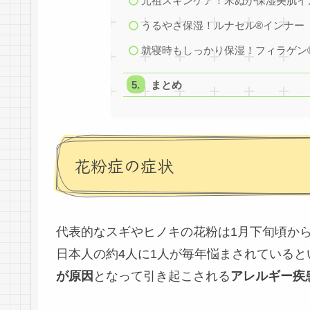
元祖スキンケア！米ぬか保湿美肌イ
うるやさ保湿！ルナセル®インナー
就寝時もしっかり保湿！フィラゲン
まとめ
花粉症の症状
代表的なスギやヒノキの花粉は1月下旬頃から
日本人の約4人に1人が毎年悩まされている
が原因
となって引き起こされる
アレルギー疾