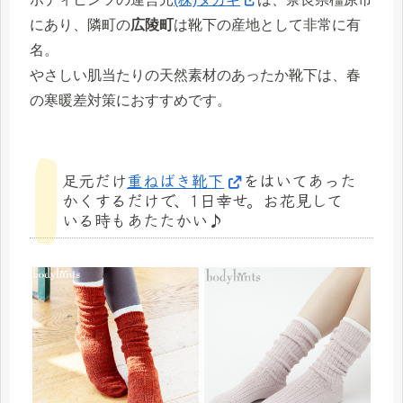
にあり、隣町の
広陵町
は靴下の産地として非常に有
名。
やさしい肌当たりの天然素材のあったか靴下は、春
の寒暖差対策におすすめです。
足元だけ
重ねばき靴下
をはいてあった
かくするだけで、1日幸せ。お花見して
いる時もあたたかい♪