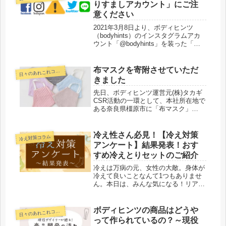
りすましアカウント」にご注
意ください
2021年3月8日より、ボディヒンツ
（bodyhints）のインスタグラムアカ
ウント「@bodyhints」を装った「な
りすましアカウント」の存在が複数確
認されております。なりすましアカウ
ントからのフォローやフォローリクエ
布マスクを寄附させていただ
日
々のあれこれコラム
ストには、十分お気...
きました
先日、ボディヒンツ運営元(株)タカギ
CSR活動の一環として、本社所在地で
ある奈良県橿原市に「布マスク」
1,000枚を寄附させていただきまし
た。布マスクは、タカギが商品を生産
する中で残った生地（コットン素材）
冷え性さん必見！【冷え対策
冷え対策コラム
を使用しました。持続可能性のある
アンケート】結果発表！おす
モ...
すめ冷えとりセットのご紹介
冷えは万病の元、女性の大敵。身体が
冷えて良いことなんて1つもありませ
ん。本日は、みんな気になる！リアル
な冷え対策について。敏感肌の方が多
いボディヒンツユーザーさまは、どん
な冷え対策をしているのでしょうか？
ボディヒンツの商品はどうや
日
々のあれこれコラム
極寒の冬はもちろん、夏の冷房など、
って作られているの？～現役
オ...