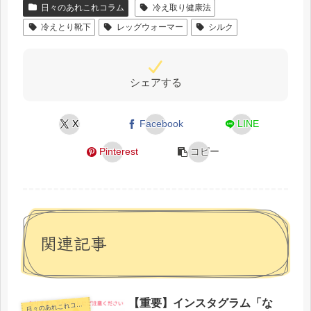
日々のあれこれコラム
冷え取り健康法
冷えとり靴下
レッグウォーマー
シルク
シェアする
X
Facebook
LINE
Pinterest
コピー
関連記事
【重要】インスタグラム「な
日
々のあれこれコラム