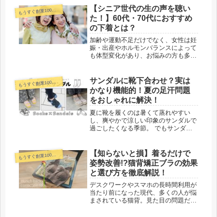
んも、成長するにつれて、胸の膨らみ
【シニア世代の生の声を聴い
うすぐ創業100年下着メーカーコラム
も
が気になり始めたり、生理がそろそ
た！】60代・70代におすすめ
ろ...
の下着とは？
加齢や運動不足だけでなく、女性は妊
娠・出産やホルモンバランスによって
も体型変化があり、お悩みの方も多い
のではないでしょうか？今回は下着の
お悩みについて60代・70代のおばあち
ゃん5名（通称：おばあちゃんズ）で
サンダルに靴下合わせ？実は
うすぐ創業100年下着メーカーコラム
も
徹底討論でシニア世代の下着のお悩み
かなり機能的！夏の足汗問題
を深堀り★60代・70代におすすめの下
をおしゃれに解決！
着とは？
夏に靴を履くのは暑くて蒸れやすい
し、爽やかで涼しい印象のサンダルで
過ごしたくなる季節。 でもサンダル
を素足で履くと汗で滑って歩きにくか
ったり、汗が溜まって不快なことも…
そんな時は靴下を組み合わせるコーデ
【知らないと損】着るだけで
うすぐ創業100年下着メーカーコラム
も
ィネートがおすすめ！スタッフが実際
姿勢改善!?猫背矯正ブラの効果
に靴下×サンダルコーデをしてみまし
と選び方を徹底解説！
た！ 足汗対策のポイントもご紹介い
たします！
デスクワークやスマホの長時間利用が
当たり前になった現代、多くの人が悩
まされている猫背。見た目の問題だけ
でなく、身体の不調にも繋がることが
あります。そんな猫背のお悩みをサポ