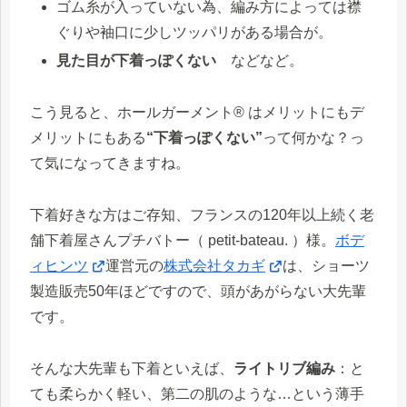
ゴム糸が入っていない為、編み方によっては襟
ぐりや袖口に少しツッパリがある場合が。
見た目が下着っぽくない
などなど。
こう見ると、ホールガーメント® はメリットにもデ
メリットにもある
“下着っぽくない”
って何かな？っ
て気になってきますね。
下着好きな方はご存知、フランスの120年以上続く老
舗下着屋さんプチバトー（ petit-bateau. ）様。
ボデ
ィヒンツ
運営元の
株式会社タカギ
は、ショーツ
製造販売50年ほどですので、頭があがらない大先輩
です。
そんな大先輩も下着といえば、
ライトリブ編み
：と
ても柔らかく軽い、第二の肌のような…という薄手