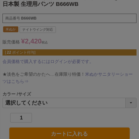
日本製 生理用パンツ B666WB
商品番号
B666WB
米ぬか
ナイトウイング対応
¥
2,420
販売価格
税込
[
22
ポイント付与]
会員価格で購入するにはログインが必要です。
★淡色をご希望のかたへ…在庫限り特価！
米ぬかサニタリーショー
ツはこちら⇒
カラー
サイズ
カートに入れる