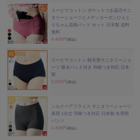
スーピマコットン ポケットつき温活サニ
タリーショーツとメディカーボンひえと
りちゃん温熱パッド セット 日本製 送料
無料
4,400円
(税込)
スーピマコットン 軽失禁サニタリーショ
ーツ 吸水パッド付き 羽根つき対応 日本
製
3,850円
(税込)
シルクベアフライス サニタリーショーツ
昼用 1分丈 羽根つき対応 日本製 生理用
パンツ
4,400円
(税込)