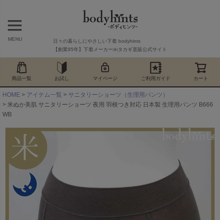
MENU
日々の暮らしにやさしい下着 bodyhints
【創業95年】下着メーカー㈱タカギ直販公式サイト
商品一覧
お試し
マイページ
ご利用ガイド
カート
HOME
アイテム一覧
サニタリーショーツ（生理用パンツ）
米ぬか美肌 サニタリーショーツ 夜用 羽根つき対応 日本製 生理用パンツ B666
WB