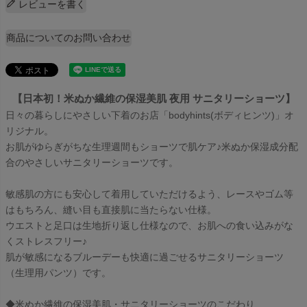
レビューを書く
商品についてのお問い合わせ
【日本初！米ぬか繊維の保湿美肌 夜用 サニタリーショーツ】
日々の暮らしにやさしい下着のお店「bodyhints(ボディヒンツ)」オ
リジナル。
お肌がゆらぎがちな生理週間もショーツで肌ケア♪米ぬか保湿成分配
合のやさしいサニタリーショーツです。
敏感肌の方にも安心して着用していただけるよう、レースやゴム等
はもちろん、縫い目も直接肌に当たらない仕様。
ウエストと足口は生地折り返し仕様なので、お肌への食い込みがな
くストレスフリー♪
肌が敏感になるブルーデーも快適に過ごせるサニタリーショーツ
（生理用パンツ）です。
◆米ぬか繊維の保湿美肌・サニタリーショーツのこだわり