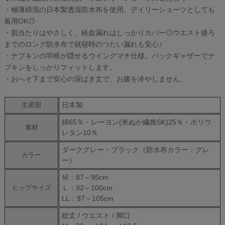
・極薄綿混の日本製透湿防水布を使用。デイリーショーツとしても
着用OK◎
・肌当たりはやさしく、経血漏れはしっかりカバー◎ウエスト後ろ
までのロング防水布で就寝時のつたい漏れも安心♪
・ナプキンの羽根が隠せるウイングマチ仕様。バックギャザーでナ
プキンをしっかりフィットします。
・おへそ下まで安心の深ばき丈で、お腹を冷やしません。
日本製
生産国
綿65％・レーヨン(米ぬか繊維SK)25％・ポリウ
素材
レタン10％
ダークグレー・ブラック（防水布カラー：グレ
カラー
ー）
Ｍ：87～95cm
Ｌ：92～100cm
ヒップサイズ
LL：97～105cm
総丈 / ウエスト / 脚口