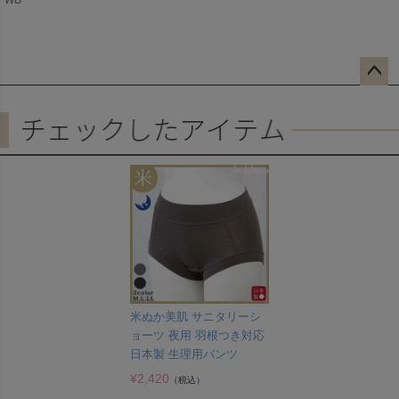
WB
ペー
ジト
ップ
へ
米ぬか美肌 サニタリーシ
ョーツ 夜用 羽根つき対応
日本製 生理用パンツ
¥
2,420
（税込）