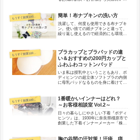
だいたご質問・ご要望と合わせてタグ
のチクチク解消法をご紹介します。
簡単！布ナプキンの洗い方
うすぐ創業100年下着メーカーコラム
も
洗濯して、何度も使用できる布ナプキ
ン。使い捨ての紙ナプキンと違って、
繰り返し使えるので経済的にも環境に
もやさしいのが特徴です。近年はエコ
意識も高まりから注目されている布ナ
プキンですが、「布ナプキンは洗濯が
ブラカップとブラパッドの違
うすぐ創業100年下着メーカーコラム
大変そう」というイメージを持たれて
も
い＆おすすめの200円カップと
い...
ふわふわコットンパッド
いま私は授乳中ということもあり、ボ
ディヒンツの超立体ソフトブラの内側
に母乳パッドなるものを身に着けて外
出しています。ところで、この胸に当
てるクッションをブラカップと呼んだ
り、ブラパッドと呼んだりしますが、
1番暖かいインナーはどれ？
うすぐ創業100年下着メーカーコラム
も
どう違うの？って思うことはありませ
～お客様相談室 Vol.2～
ん...
日々の暮らしにやさしい下着『ボディ
ヒンツ』は、1930年に奈良県橿原市で
創業した下着インナーメーカー「株式
会社タカギ」が運営するオンラインシ
ョップ。創業90年以上の下着メーカー
としての経験と知識を生かし、商品企
胸の谷間の汗対策！汗疹、痒
うすぐ創業100年下着メーカーコラム