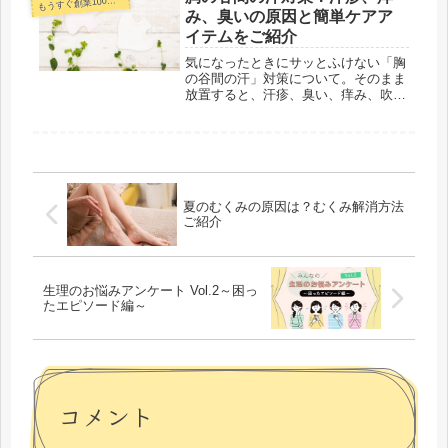
も
画や商品開発を行っています。ボ...
み、臭いの原因と簡単ケアア
イテムをご紹介
気になったときにサッとふけない「胸
の谷間の汗」対策について。そのまま
放置すると、汗疹、臭い、痒み、吹き
出物など肌荒れの原因に…。汗取りパ
ッドやインナーできちんと対策して、
暑い季節を快適に過ごしましょう！
夏のむくみの原因は？むくみ解消方法
ご紹介
生理のお悩みアンケート Vol.2～困っ
たエピソード編～
コメント