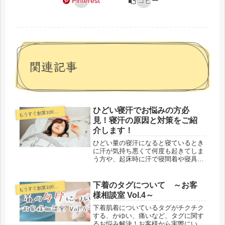
Pinterest
コピー
関連記事
ひどい寝汗でお悩みの方必
うすぐ創業100年下着メーカーコラム
も
見！寝汗の原因と対策をご紹
介します！
ひどい量の寝汗になると寝ているとき
に汗が気持ち悪くて何度も起きてしま
う方や、起床時に汗で寝間着や寝具が
びしょびしょになってしまうという方
も。健康な人でも寝ている間に汗をか
きますが、汗の量が多い方は身体や心
下着のタグについて ～お客
うすぐ創業100年下着メーカーコラム
も
に異常が隠れているかもしれません。
様相談室 Vol.4～
寝汗は睡眠の質の低下につながるた
め、原因を知って適切に対処すること
下着肌着についているタグがチクチク
が必要です。
する、かゆい、痛いなど、タグに関す
るお悩み解決！お客様から実際にいた