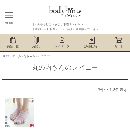
MENU
日々の暮らしにやさしい下着 bodyhints
【創業95年】下着メーカー㈱タカギ直販公式サイト
商品一覧
お試し
マイページ
ご利用ガイド
カート
HOME
丸の内さんのレビュー
丸の内さんのレビュー
3
件中
1
-
3
件表示