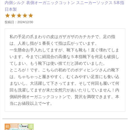
内側シルク 表側オーガニックコットン スニーカーソックス 5本指
日本製
投稿日
2024/12/30
私の手足の爪まわりの皮はガザガザのカチカチで、足の指
は、人差し指が１番長くて指は広がっています。

一生懸命お手入れしてますが、靴下も靴も！直ぐ壊れてしま
います。今までに絹混合の高価な５本指靴下を何足も破損し
てしまい、もう靴下は使い捨てだと諦めていました。

ところが！です。こちらの初めてのボディヒンツさんの靴下
は、ちゃちゃっと履きやすく、むくみやすい足首にも食い込
まないし、大活躍して下さってます。そして何回も履いて何
回も洗濯してますが未だ全然穴があいたりしていません！内
側絹外側オーガニックコットンで、贅沢を満喫できます。本