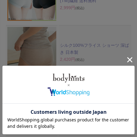
(TM)繊維 送料無料
2,999円
(税込)
シルク100%フライス ショーツ 深ば
き 日本製
2,420円
(税込)
シルク100%天竺 モールドソフトブ
ラ ノンワイヤー アジャスター付
4,400円
(税込)