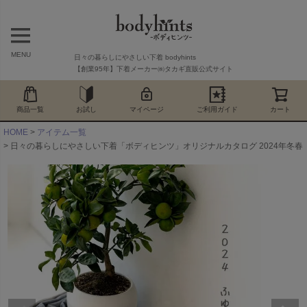
MENU
日々の暮らしにやさしい下着 bodyhints
【創業95年】下着メーカー㈱タカギ直販公式サイト
商品一覧
お試し
マイページ
ご利用ガイド
カート
HOME
アイテム一覧
日々の暮らしにやさしい下着「ボディヒンツ」オリジナルカタログ 2024年冬春