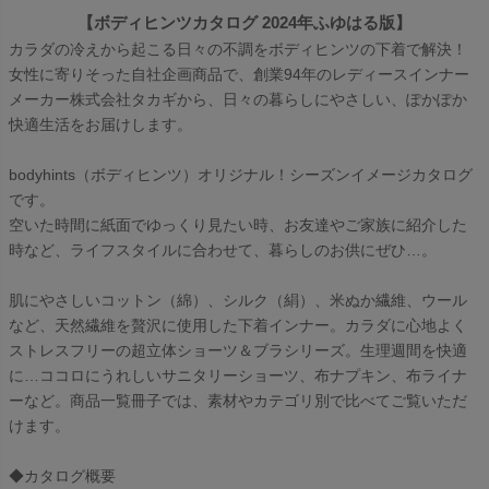
【ボディヒンツカタログ 2024年ふゆはる版】
カラダの冷えから起こる日々の不調をボディヒンツの下着で解決！
女性に寄りそった自社企画商品で、創業94年のレディースインナー
メーカー株式会社タカギから、日々の暮らしにやさしい、ぽかぽか
快適生活をお届けします。
bodyhints（ボディヒンツ）オリジナル！シーズンイメージカタログ
です。
空いた時間に紙面でゆっくり見たい時、お友達やご家族に紹介した
時など、ライフスタイルに合わせて、暮らしのお供にぜひ…。
肌にやさしいコットン（綿）、シルク（絹）、米ぬか繊維、ウール
など、天然繊維を贅沢に使用した下着インナー。カラダに心地よく
ストレスフリーの超立体ショーツ＆ブラシリーズ。生理週間を快適
に…ココロにうれしいサニタリーショーツ、布ナプキン、布ライナ
ーなど。商品一覧冊子では、素材やカテゴリ別で比べてご覧いただ
けます。
◆カタログ概要