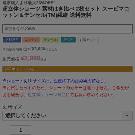
通常購入より最大23%OFF!
超立体ショーツ 素材はき比べ 2枚セット スーピマコ
ットン＆テンセル(TM)繊維 送料無料
商品番号
9023WB
送料無料
コットン
テンセル
超立体
お得セット
¥
3,880
単品販売価格+送料
のところ
¥
2,999
販売価格
税込
[
27
ポイント付与]
※ショート丈LLサイズは、生産終了のため再入荷なし。
※お試しセットのため、ショーツのカラーは選べません。ご希望が
ある場合は、
超立体ショーツ単品
にてお買い求めください。
丈
サイズ