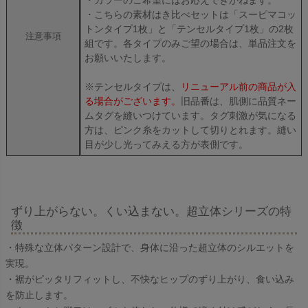
・こちらの素材はき比べセットは「スーピマコッ
トンタイプ1枚」と「テンセルタイプ1枚」の2枚
注意事項
組です。各タイプのみご望の場合は、単品注文を
お願いいたします。
※テンセルタイプは、
リニューアル前の商品が入
る場合がございます。
旧品番は、肌側に品質ネー
ムタグを縫いつけています。タグ刺激が気になる
方は、ピンク糸をカットして切りとれます。縫い
目が少し光ってみえる方が表側です。
ずり上がらない。くい込まない。超立体シリーズの特
徴
・特殊な立体パターン設計で、身体に沿った超立体のシルエットを
実現。
・裾がピッタリフィットし、不快なヒップのずり上がり、食い込み
を防止します。