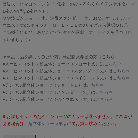
高級スーピマコットンタイプ1枚、のび～るらくらくテンセルタイプ
1枚のお得な2枚セット。
やや浅ばきショート丈、定番スタンダード丈、おなかすっぽりハイ
ウエスト丈の3タイプと、Ｍ・Ｌ・ＬＬの3サイズから選択ＯＫ◎
この機会にぜひ、あなたにピッタリの素材、丈、サイズを見つけち
ゃいましょう♪
▼単品商品を詳しくみたい方、単品購入希望の方はこちら
●スーピマコットン超立体ショーツ（ショート丈）は
こちら⇒
●スーピマコットン超立体ショーツ（スタンダード丈）は
こちら⇒
●スーピマコットン超立体ショーツ（ハイウエスト丈）は
こちら⇒
●テンセル超立体ショーツ（ショート丈）は
こちら⇒
●テンセル超立体ショーツ（スタンダード丈）は
こちら⇒
●テンセル超立体ショーツ（ハイウエスト丈）は
こちら⇒
※お試しセットのため、ショーツのカラーは選べません。ご希望が
ある場合は、
超立体ショーツ単品
にてお買い求めください。