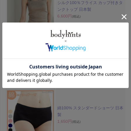
シルク100％フライス カップ付きタ
ンクトップ 日本製
6,600円
(税込)
スーピマコットン ポケットつき温活
パンツ 日本製
2,530円
(税込)
綿100% スタンダードショーツ 日本
製
1,650円
(税込)