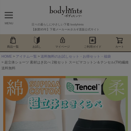
MENU
日々の暮らしにやさしい下着 bodyhints
【創業95年】下着メーカー㈱タカギ直販公式サイト
商品一覧
お試し
マイページ
ご利用ガイド
カート
HOME
アイテム一覧
送料無料のお試しセット・お得セット・福袋
超立体ショーツ 素材はき比べ 2枚セット スーピマコットン＆テンセル(TM)繊維
送料無料