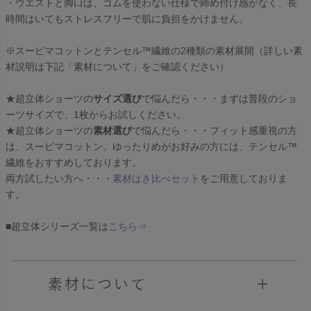
・ウエストと脚口は、ゴムを使わない仕様で締め付け感がなく、長
時間はいてもストレスフリーで肌に負担をかけません。
※スーピマコットンとテンセル™繊維の2種類の素材展開（詳しい素
材説明は下記「素材について」をご確認ください）
★超立体ショーツの
サイズ選び
で悩んだら・・・まずは普段のショ
ーツサイズで、1枚からお試しください。
★超立体ショーツの
素材選び
で悩んだら・・・フィット感重視の方
は、スーピマコットン。ゆったりめがお好みの方には、テンセル™
繊維をおすすめしております。
両方試したい方へ・・・
素材はき比べセット
をご用意しておりま
す。
■超立体シリーズ一覧は
こちら⇒