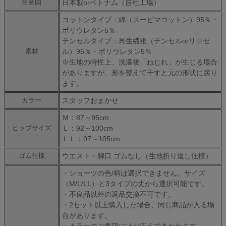
日本製orベトナム（自社工場）
生産国
コットンタイプ：綿（スーピマコットン）95％・
ポリウレタン5％
テンセルタイプ：再生繊維（テンセルorリヨセ
ル）95％・ポリウレタン5％
素材
※生地の特性上、洗濯後「ねじれ」が生じる場合
がありますが、形を整えて干すと元の形状に戻り
ます。
スタッフおまかせ
カラー
Ｍ：87～95cm
Ｌ：92～100cm
ヒップサイズ
ＬＬ：97～105cm
ウエスト・脚口 ゴムなし（生地折り返し仕様）
ゴム仕様
・ショーツの色/柄は選択できません。サイズ
（M/L/LL）と3タイプの丈から選択可能です。
・不良品以外の返品交換不可です。
・2セット以上購入した場合、同じ商品が入る場
合があります。
・カラーのご希望にはお応えできかねます。