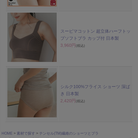
スーピマコットン 超立体ハーフトッ
プソフトブラ カップ付 日本製
3,960円
(税込)
シルク100%フライス ショーツ 深ば
き 日本製
2,420円
(税込)
HOME
素材で探す
テンセル(TM)繊維のショーツとブラ