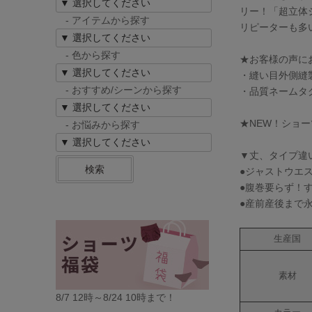
リー！「超立体
- アイテムから探す
リピーターも多
- 色から探す
★お客様の声に
・縫い目外側縫
- おすすめ/シーンから探す
・品質ネームタ
★NEW！ショー
- お悩みから探す
▼丈、タイプ違
検索
●ジャストウエ
●腹巻要らず！
●産前産後まで
生産国
素材
8/7 12時～8/24 10時まで！