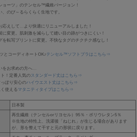
ショーツ」のテンセル™繊維バージョン！
い、のび～るらくらく生地です。
お応えして…より快適にリニューアルしました！
製に変更。肌刺激を減らして縫い目の跡がつきにくい！
グを転写プリントに変更。不快なタグのチクチク感なし！
ツとコーディネートOK♪
テンセル™ソフトブラはこちら⇒
いをお求めの方へ…
スト！定番人気の
スタンダード丈はこちら⇒
すっぽり安心の
ハイウエスト丈はこちら⇒
永く使える
マタニティタイプはこちら⇒
日本製
再生繊維（テンセルorリヨセル）95％・ポリウレタン5％
※生地の特性上、洗濯後「ねじれ」が生じる場合があります
が、形を整えて干すと元の形状に戻ります。