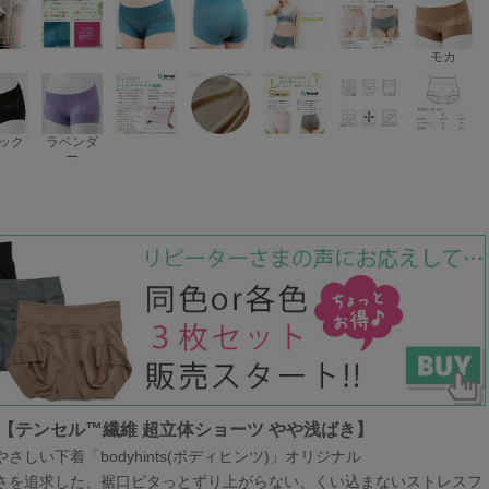
モカ
ック
ラベンダ
ー
【テンセル™繊維 超立体ショーツ やや浅ばき】
さしい下着「bodyhints(ボディヒンツ)」オリジナル
さを追求した、裾口ピタっとずり上がらない、くい込まないストレスフ