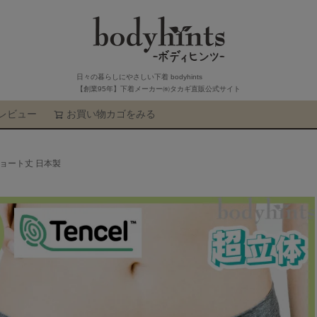
日々の暮らしにやさしい下着 bodyhints
【創業95年】下着メーカー㈱タカギ直販公式サイト
レビュー
お買い物カゴをみる
検索
ショート丈 日本製