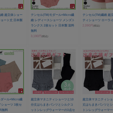
繊維 超立体ショー
テンセル(TM)モダール×Micro繊
テンセル(TM)繊維 
ショート丈 日本製
維 レディースショーツ メンズト
ティショーツ ローライ
ランクス 2枚セット 日本製 送料
2,090円
(税込)
無料
3,190円
(税込)
ダール×Micro繊
超立体マタニティショーツと10
超立体マタニティショ
ドショーツ 3枚セ
分丈はらまきパンツとシルクコ
丈はらまきパンツとシ
料無料
ットンレッグウォーマーの3点セ
トンレッグウォーマー