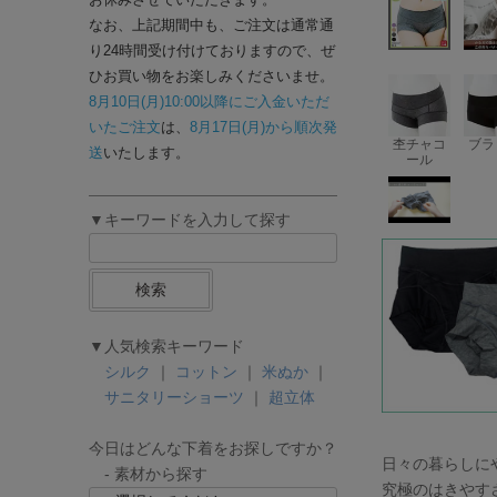
なお、上記期間中も、ご注文は通常通
り24時間受け付けておりますので、ぜ
ひお買い物をお楽しみくださいませ。
8月10日(月)10:00以降にご入金いただ
いたご注文
は、
8月17日(月)から順次発
杢チャコ
ブラ
送
いたします。
ール
▼キーワードを入力して探す
検索
▼人気検索キーワード
シルク
｜
コットン
｜
米ぬか
｜
サニタリーショーツ
｜
超立体
今日はどんな下着をお探しですか？
日々の暮らしにや
- 素材から探す
究極のはきやす