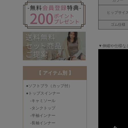
カラー
ヒップサイ
ゴム仕様
▼伸縮や仕様な
【 アイテム別 】
●ソフトブラ（カップ付）
●トップスインナー
-キャミソール
-タンクトップ
-半袖インナー
-長袖インナー