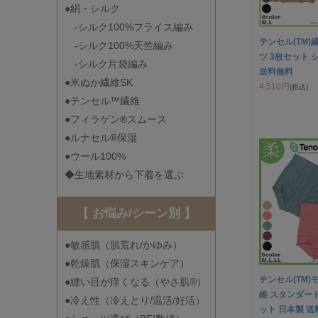
●絹・シルク
-シルク100%フライス編み
テンセル(TM)
-シルク100%天竺編み
ツ 3枚セット 
-シルク片袋編み
送料無料
●米ぬか繊維SK
4,510円
(税込)
●テンセル™繊維
●フィラゲン®スムース
●ルナセル®保湿
●ウール100%
◆生地素材から下着を選ぶ
【 お悩み/シーン別 】
●敏感肌（肌荒れ/かゆみ）
●乾燥肌（保湿スキンケア）
テンセル(TM)モ
●縫い目が痒くなる（やさ肌®）
維 スタンダー
●冷え性（冷えとり/温活/妊活）
ット 日本製 送