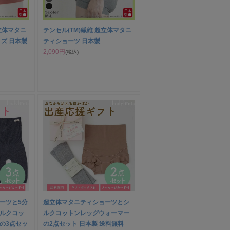
超立体マタニ
テンセル(TM)繊維 超立体マタニ
ズ 日本製
ティショーツ 日本製
2,090円
(税込)
ーツと5分
超立体マタニティショーツとシ
ルクコッ
ルクコットンレッグウォーマー
の3点セッ
の2点セット 日本製 送料無料