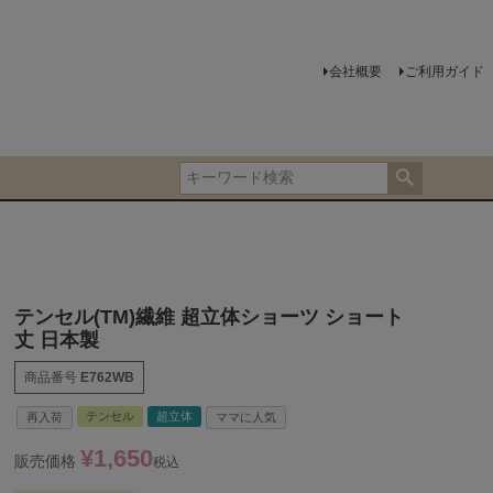
会社概要
ご利用ガイド
テンセル(TM)繊維 超立体ショーツ ショート
丈 日本製
商品番号
E762WB
テンセル
超立体
再入荷
ママに人気
¥
1,650
販売価格
税込