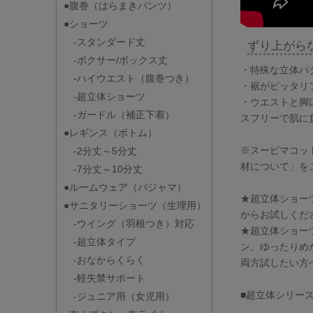
●腹巻（はらまきパンツ）
●ショーツ
-スタンダード丈
ずり上がら
-ボクサー/ボックス丈
・特殊な立体パ
-ハイウエスト（腹巻つき）
・裾がピッタリ
-超立体ショーツ
・ウエストと脚
-ガードル（補正下着）
スフリーで肌に
●レギンス（ボトム）
※スーピマコッ
-2分丈～5分丈
材について」を
-7分丈～10分丈
●ルームウェア（パジャマ）
★超立体ショー
●サニタリーショーツ（生理用）
からお試しくだ
-ウイング（羽根つき）対応
★超立体ショー
-超立体タイプ
ン。ゆったりめ
-おなからくらく
両方試したい方
-軽失禁サポート
■超立体シリー
-ジュニア用（女児用）