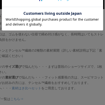
ない。くい込まない。超立体シリーズの特徴
ターン設計で、身体に沿った超立体のシルエットを実現。
フィットし、不快なヒップのずり上がり、食い込みを防止します。
口は、ゴムを使わない仕様で締め付け感がなく、長時間はいてもストレ
負担をかけません。
トンとテンセル™繊維の2種類の素材展開（詳しい素材説明は下記「素
ご確認ください）
ツの
サイズ選び
で悩んだら・・・まずは普段のショーツサイズで、1枚
さい。
ツの
素材選び
で悩んだら・・・フィット感重視の方は、スーピマコット
がお好みの方には、テンセル™繊維をおすすめしております。
へ・・・
素材はき比べセット
をご用意しております。
ズ一覧は
こちら⇒