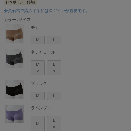
[
15
ポイント付与]
会員価格で購入するにはログインが必要です。
カラー
サイズ
モカ
M
L
杢チャコール
M
L
×
×
ブラック
M
L
ラベンダー
L
M
×