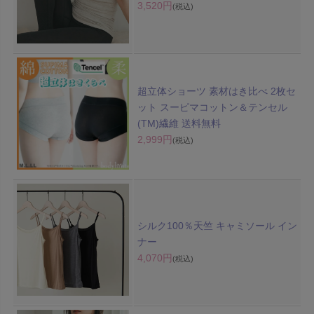
3,520円
(税込)
超立体ショーツ 素材はき比べ 2枚セ
ット スーピマコットン＆テンセル
(TM)繊維 送料無料
2,999円
(税込)
シルク100％天竺 キャミソール イン
ナー
4,070円
(税込)