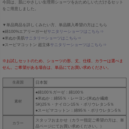
今回は、肌にやさしい生理用ショーツをおためしいただけるセット
をご用意しました。
▼単品商品を詳しくみたい方、単品購入希望の方はこちら
●綿100%エアリーガーゼ
サニタリーショーツはこちら⇒
●米ぬか美肌
サニタリーショーツはこちら⇒
●スーピマコットン 超立体
サニタリーショーツはこちら⇒
※お試しセットのため、ショーツの形、丈、仕様、カラーは選べま
せん。ご希望がある場合は、単品にてお買い求めください。
日本製
生産国
●綿100％ガーゼ：綿100％
●米ぬか：綿55％・レーヨン(米ぬか繊維
素材
SK)25％・ナイロン15％・ポリウレタン5％
●スーピマコットン：綿95％・ポリウレタン5％
スタッフおまかせ（カラー指定ご希望の方は、単
カラー
品ページにてお買い求めください。）