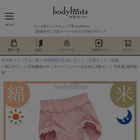
MENU
日々の暮らしにやさしい下着 bodyhints
【創業95年】下着メーカー㈱タカギ直販公式サイト
商品一覧
お試し
マイページ
ご利用ガイド
カート
HOME
アイテム一覧
送料無料のお試しセット・お得セット・福袋
肌にやさしい天然繊維のサニタリーショーツ おためし3枚セット 日本製 送料無
料