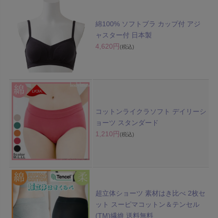
綿100% ソフトブラ カップ付 アジ
ャスター付 日本製
4,620円
(税込)
コットンライクラソフト デイリーシ
ョーツ スタンダード
1,210円
(税込)
超立体ショーツ 素材はき比べ 2枚セ
ット スーピマコットン＆テンセル
(TM)繊維 送料無料