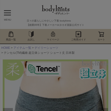
MENU
日々の暮らしにやさしい下着 bodyhints
【創業95年】下着メーカー㈱タカギ直販公式サイト
商品一覧
お試し
マイページ
ご利用ガイド
カート
HOME
アイテム一覧
デイリーショーツ
テンセル(TM)繊維 超立体ショーツ ショート丈 日本製