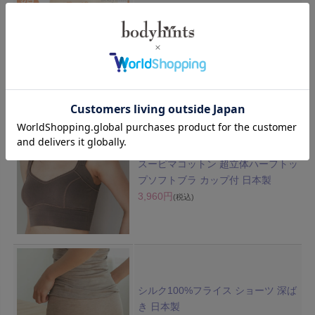
綿100% スタンダードショーツ 日本
製
1,650円
(税込)
スーピマコットン 超立体ハーフトッ
プソフトブラ カップ付 日本製
3,960円
(税込)
シルク100%フライス ショーツ 深ば
き 日本製