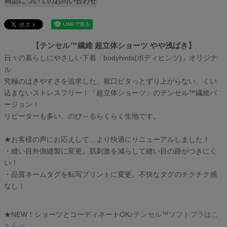
商品についてのお問い合わせ
【テンセル™繊維 超立体ショーツ やや浅ばき】
日々の暮らしにやさしい下着「bodyhints(ボディヒンツ)」オリジナ
ル
究極のはきやすさを追求した、裾口ピタっとずり上がらない、くい
込まないストレスフリー！「超立体ショーツ」のテンセル™繊維バ
ージョン！
リピーターも多い、のび～るらくらく生地です。
★お客様の声にお応えして…より快適にリニューアルしました！
・縫い目外側縫製に変更。肌刺激を減らして縫い目の跡がつきにく
い！
・品質ネームタグを転写プリントに変更。不快なタグのチクチク感
なし！
★NEW！ショーツとコーディネートOK♪
テンセル™ソフトブラはこ
ちら⇒