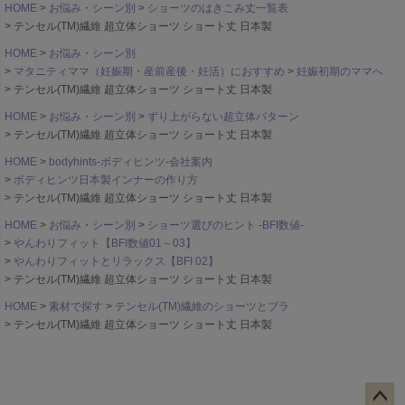
HOME
お悩み・シーン別
ショーツのはきこみ丈一覧表
テンセル(TM)繊維 超立体ショーツ ショート丈 日本製
HOME
お悩み・シーン別
マタニティママ（妊娠期・産前産後・妊活）におすすめ
妊娠初期のママへ
テンセル(TM)繊維 超立体ショーツ ショート丈 日本製
HOME
お悩み・シーン別
ずり上がらない超立体パターン
テンセル(TM)繊維 超立体ショーツ ショート丈 日本製
HOME
bodyhints-ボディヒンツ-会社案内
ボディヒンツ日本製インナーの作り方
テンセル(TM)繊維 超立体ショーツ ショート丈 日本製
HOME
お悩み・シーン別
ショーツ選びのヒント -BFI数値-
やんわりフィット【BFI数値01～03】
やんわりフィットとリラックス【BFI 02】
テンセル(TM)繊維 超立体ショーツ ショート丈 日本製
HOME
素材で探す
テンセル(TM)繊維のショーツとブラ
テンセル(TM)繊維 超立体ショーツ ショート丈 日本製