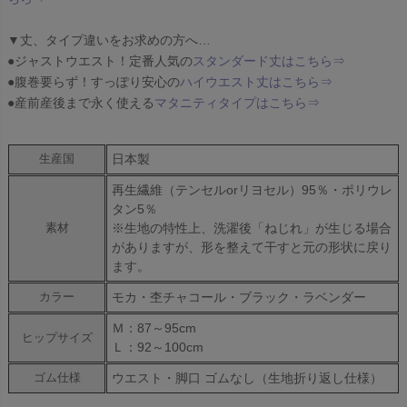
▼丈、タイプ違いをお求めの方へ…
●ジャストウエスト！定番人気の
スタンダード丈はこちら⇒
●腹巻要らず！すっぽり安心の
ハイウエスト丈はこちら⇒
●産前産後まで永く使える
マタニティタイプはこちら⇒
日本製
生産国
再生繊維（テンセルorリヨセル）95％・ポリウレ
タン5％
※生地の特性上、洗濯後「ねじれ」が生じる場合
素材
がありますが、形を整えて干すと元の形状に戻り
ます。
モカ・杢チャコール・ブラック・ラベンダー
カラー
Ｍ：87～95cm
ヒップサイズ
Ｌ：92～100cm
ウエスト・脚口 ゴムなし（生地折り返し仕様）
ゴム仕様