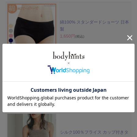
綿100% スタンダードショーツ 日本
製
1,650円
(税込)
超立体ショーツ 素材はき比べ 2枚セ
ット スーピマコットン＆テンセル
(TM)繊維 送料無料
2,999円
(税込)
シルク100％フライス カップ付きタ