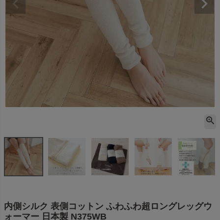
内側シルク 表側コットン ふわふわ超ロングレッグウ
ォーマー 日本製 N375WB