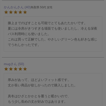
かんかん
40
鳥取県
50代
女性
膝上までのばすことも可能でとてもあたたかいです。

夏には冷房がきつすぎる場面でも使いましたし、冷える深夜
バス利用時にも使いました。

これは買って正解でした。やさしいグリーン色も好きな感じ
でうれしかったです。
mug
50
厚みがあって、ほどよいフィット感です。

丈が長い商品が欲しかったので購入しました。

真冬はひざとかかとを覆うと暖かいので、

もう少し長めの丈が好みではあります。
