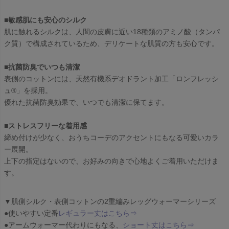
■敏感肌にも安心のシルク
肌に触れるシルクは、人間の皮膚に近い18種類のアミノ酸（タンパ
ク質）で構成されているため、デリケートな肌質の方も安心です。
■抗菌防臭でいつも清潔
表側のコットンには、天然有機系デオドラント加工「ロンフレッシ
ュ®」を採用。
優れた抗菌防臭効果で、いつでも清潔に保てます。
■ストレスフリーな着用感
締め付けが少なく、おうちコーデのアクセントにもなる可愛いカラ
ー展開。
上下の指定はないので、お好みの向きで心地よくご着用いただけま
す。
▼肌側シルク・表側コットンの2重編みレッグウォーマーシリーズ
●使いやすい定番
レギュラー丈はこちら⇒
●アームウォーマー代わりにもなる、
ショート丈はこちら⇒