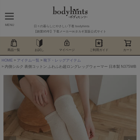
MENU
日々の暮らしにやさしい下着 bodyhints
【創業95年】下着メーカー㈱タカギ直販公式サイト
商品一覧
お試し
マイページ
ご利用ガイド
カート
HOME
アイテム一覧
靴下・レッグアイテム
内側シルク 表側コットン ふわふわ超ロングレッグウォーマー 日本製 N375WB