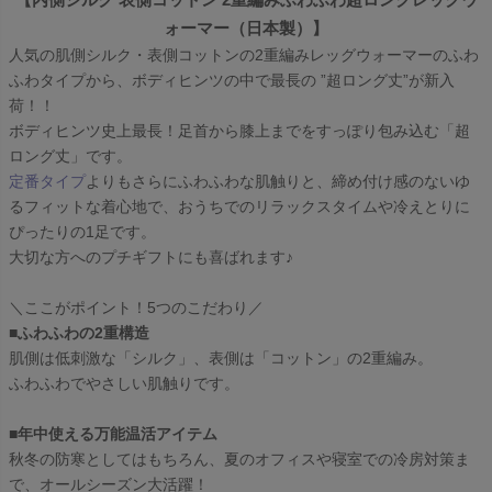
ォーマー（日本製）】
人気の肌側シルク・表側コットンの2重編みレッグウォーマーのふわ
ふわタイプから、ボディヒンツの中で最長の ”超ロング丈”が新入
荷！！
ボディヒンツ史上最長！足首から膝上までをすっぽり包み込む「超
ロング丈」です。
定番タイプ
よりもさらにふわふわな肌触りと、締め付け感のないゆ
るフィットな着心地で、おうちでのリラックスタイムや冷えとりに
ぴったりの1足です。
大切な方へのプチギフトにも喜ばれます♪
＼ここがポイント！5つのこだわり／
■ふわふわの2重構造
肌側は低刺激な「シルク」、表側は「コットン」の2重編み。
ふわふわでやさしい肌触りです。
■年中使える万能温活アイテム
秋冬の防寒としてはもちろん、夏のオフィスや寝室での冷房対策ま
で、オールシーズン大活躍！