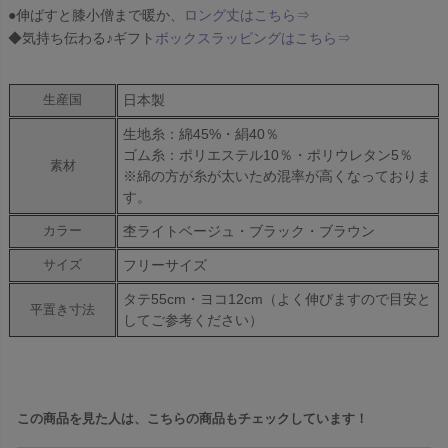
●伸ばすと膝小僧まで暖か、
ロング丈はこちら⇒
◆気持ち伝わる♪ギフト
ボックスラッピングはこちら⇒
日本製
生産国
生地糸：綿45%・絹40％
ゴム糸：ポリエステル10％・ポリウレタン5％
素材
※綿の方が糸が太いため混率が高くなっておりま
す。
杢ライトベージュ・ブラック・ブラウン
カラー
フリーサイズ
サイズ
タテ55cm・ヨコ12cm（よく伸びますので目安と
平置き寸法
してご参考ください）
この商品を見た人は、こちらの商品もチェックしています！