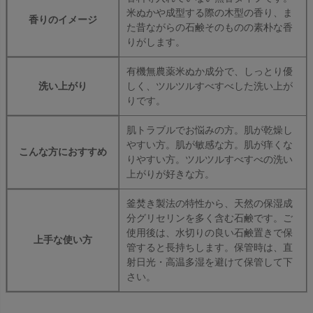
米ぬかや成型する際の木型の香り、ま
香りのイメージ
た昔ながらの石鹸そのものの素朴な香
りがします。
有機無農薬米ぬか成分で、しっとり優
洗い上がり
しく、ツルツルすべすべした洗い上が
りです。
肌トラブルでお悩みの方。肌が乾燥し
やすい方。肌が敏感な方。肌が痒くな
こんな方におすすめ
りやすい方。ツルツルすべすべの洗い
上がりが好きな方。
釜焚き製法の特性から、天然の保湿成
分グリセリンを多く含む石鹸です。ご
使用後は、水切りの良い石鹸置きで保
上手な使い方
管すると長持ちします。保管時は、直
射日光・高温多湿を避けて保管して下
さい。