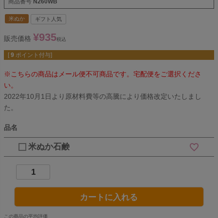
商品番号
N260WB
米ぬか
ギフト人気
¥
935
販売価格
税込
[
9
ポイント付与]
※こちらの商品はメール便不可商品です。宅配便をご選択くださ
い。
2022年10月1日より原材料費等の高騰により価格改定いたしまし
た。
品名
米ぬか石鹸
カートに入れる