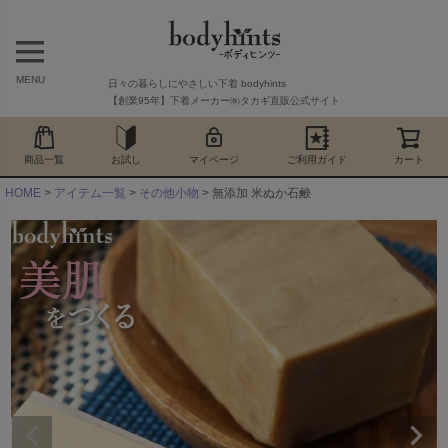
MENU
日々の暮らしにやさしい下着 bodyhints
【創業95年】下着メーカー㈱タカギ直販公式サイト
商品一覧
お試し
マイページ
ご利用ガイド
カート
HOME
アイテム一覧
その他小物
無添加 米ぬか石鹸