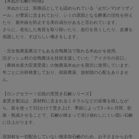
【米ぬか石鹸の特徴】
・米ぬかには、医療品としても認められている「γ(ガンマ)オリザノ
ール」が豊富に含まれており、シミの原因となる酵素の活性を抑え
たり、紫外線を防止する美白成分があると言われています。
さらに、老化した角質を取り除いたり、血行を良くしたり、皮膚を
保護したり、すばらしい働きをします。
・完全無農薬農法でもある合鴨農法で取れる米ぬかを使用。
旧ダッシュ村の合鴨農法を技術支援していた「アイガモの谷口」
（農林水産大臣賞受賞）の無農薬米ぬかを贅沢に使用しています。
年ごとに分析検査しており、残留農薬、放射能の心配もありませ
ん。
【ロングセラー！伝統の窯焚き石鹸シリーズ】
釜焚き製法は、原材料に含まれるミネラルなどの栄養を残しなが
ら、薪を使って3日かけて焚き上げ、季節によって3～6ヶ月間、乾
燥・熟成させることで、石鹸が締まって溶け崩れしにくい固い石鹸
に仕上がります。
添加材を一切配合していない無添加石鹸のため、お子さまからお年