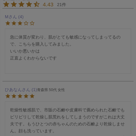
4.43
21
M
4
急に体質が変わり、肌がとても敏感になってしまってるの
で、こちらを購入してみました。

いいか悪いかは

正直よくわからないです

ひあなん
1
青森県
50代
女性
乾燥性敏感肌で、市販の石鹸や皮膚科で薦められた石鹸でも
ピリピリして乾燥し肌荒れをしてしまうのですがこれは大丈
夫です。もうひとつの赤ちゃんのための石鹸より乾燥しませ
ん。顔も洗っています。
