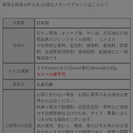
保湿も保温も叶える♪お得なスキンケアセットは
こちら⇒
日本製
生産国
石ケン素地（オリーブ油、ヤシ油、大豆油など自
然由来のブレンドオイル使用）、コメヌカ
※化学的な香料、安定剤、保存料、着色料、防腐
全成分
剤、合成界面活性剤、発泡助剤、鉱物油など一切
無添加です。
タテ52mm×ヨコ72mm×奥行38mm/約140g
サイズ/重量
※メール便不可。
丸菱石鹸
製造元
お肌に合わない場合、お肌に異常のある場合は使
用をお止めください。
枠練り製法で防腐剤・品質安定剤・香料など添加
せず自然乾燥仕上げのため、サイズ・重量にばら
つきが出る場合がございます。
色の濃淡、色むら、模様、形のひずみ等が出る場
ご使用上の注意
合がありますが製法上の特徴であり、使用上問題