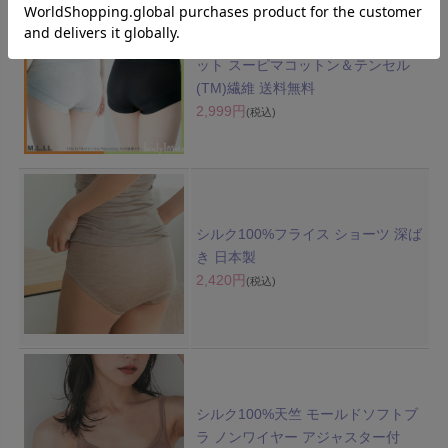
超立体ショーツ 素材はき比べ 2枚セ
ット スーピマコットン＆テンセル
(TM)繊維 送料無料
2,999円
(税込)
シルク100%フライス ショーツ 深ば
き 日本製
2,420円
(税込)
シルク100%天竺 モールドソフトブ
ラ ノンワイヤー アジャスター付