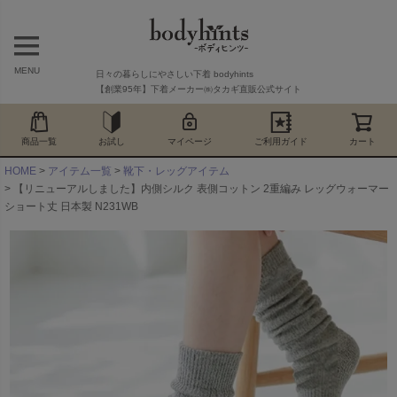
MENU
日々の暮らしにやさしい下着 bodyhints
【創業95年】下着メーカー㈱タカギ直販公式サイト
商品一覧
お試し
マイページ
ご利用ガイド
カート
HOME
アイテム一覧
靴下・レッグアイテム
【リニューアルしました】内側シルク 表側コットン 2重編み レッグウォーマー
ショート丈 日本製 N231WB