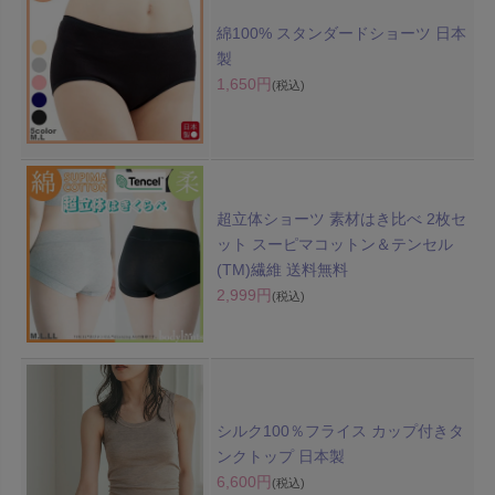
綿100% スタンダードショーツ 日本
製
1,650円
(税込)
超立体ショーツ 素材はき比べ 2枚セ
ット スーピマコットン＆テンセル
(TM)繊維 送料無料
2,999円
(税込)
シルク100％フライス カップ付きタ
ンクトップ 日本製
6,600円
(税込)