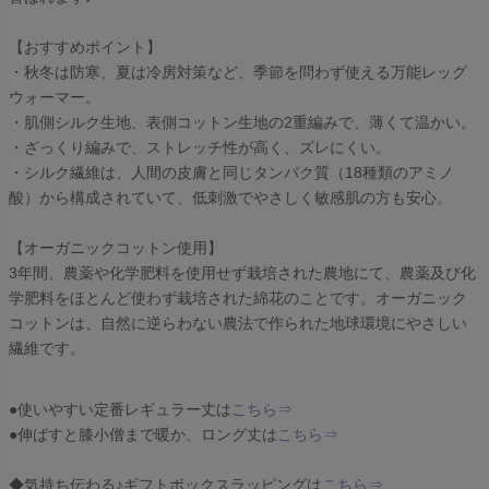
【おすすめポイント】
・秋冬は防寒、夏は冷房対策など、季節を問わず使える万能レッグ
ウォーマー。
・肌側シルク生地、表側コットン生地の2重編みで、薄くて温かい。
・ざっくり編みで、ストレッチ性が高く、ズレにくい。
・シルク繊維は、人間の皮膚と同じタンパク質（18種類のアミノ
酸）から構成されていて、低刺激でやさしく敏感肌の方も安心。
【オーガニックコットン使用】
3年間、農薬や化学肥料を使用せず栽培された農地にて、農薬及び化
学肥料をほとんど使わず栽培された綿花のことです。オーガニック
コットンは、自然に逆らわない農法で作られた地球環境にやさしい
繊維です。
●使いやすい定番レギュラー丈は
こちら⇒
●伸ばすと膝小僧まで暖か、ロング丈は
こちら⇒
◆気持ち伝わる♪ギフトボックスラッピングは
こちら⇒