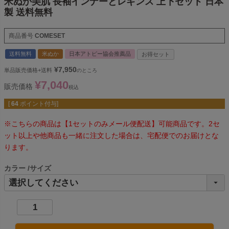
米ぬか美肌 長袖インナーとレギンス 上下セット 日本
製 送料無料
商品番号
COMESET
送料無料
米ぬか
日本アトピー協会推薦品
お得セット
¥
7,950
単品販売価格+送料
のところ
¥
7,040
販売価格
税込
[
64
ポイント付与]
※こちらの商品は【1セットのみメール便配送】可能商品です。2セ
ット以上や他商品も一緒に注文した場合は、宅配便でのお届けとな
ります。
カラー
サイズ