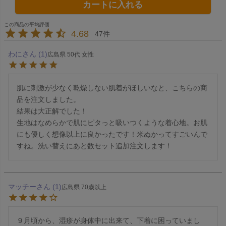
カートに入れる
4.68
47
わに
1
広島県
50代
女性
肌に刺激が少なく乾燥しない肌着がほしいなと、こちらの商
品を注文しました。

結果は大正解でした！

生地はなめらかで肌にピタっと吸いつくような着心地。お肌
にも優しく想像以上に良かったです！米ぬかってすごいんで
すね。洗い替えにあと数セット追加注文します！
マッチー
1
広島県
70歳以上
９月頃から、湿疹が身体中に出来て、下着に困っていまし