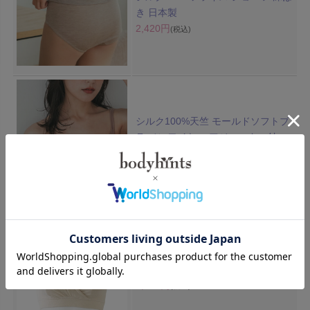
き 日本製
2,420円
(税込)
シルク100%天竺 モールドソフトブ
ラ ノンワイヤー アジャスター付
4,400円
(税込)
綿100% ソフトブラ カップ付 カシ
ュクール ナイトブラ 授乳ブラ 日本
製
4,510円
(税込)