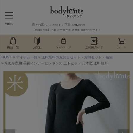
MENU
日々の暮らしにやさしい下着 bodyhints
【創業95年】下着メーカー㈱タカギ直販公式サイト
商品一覧
お試し
マイページ
ご利用ガイド
カート
HOME
アイテム一覧
送料無料のお試しセット・お得セット・福袋
米ぬか美肌 長袖インナーとレギンス 上下セット 日本製 送料無料