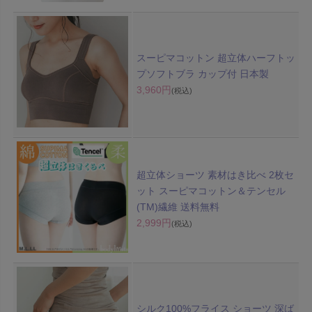
スーピマコットン 超立体ハーフトッ
プソフトブラ カップ付 日本製
3,960円
(税込)
超立体ショーツ 素材はき比べ 2枚セ
ット スーピマコットン＆テンセル
(TM)繊維 送料無料
2,999円
(税込)
シルク100%フライス ショーツ 深ば