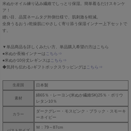
米ぬかオイル練り込み繊維でしっとり保湿。簡単着るだけスキンケ
ア！
縫い目、品質ネームタグ外側仕様で、肌刺激を軽減。
全身うるおう♪乾燥肌にやさしく寄り添う保湿インナー上下セットで
す。
▼単品商品を詳しくみたい方、単品購入希望の方はこちら
●米ぬか長袖インナーは
こちら⇒
●米ぬか10分丈レギンスは
こちら⇒
◆気持ち伝わる♪ギフトボックスラッピングは
こちら⇒
日本製
生産国
綿65％・レーヨン(米ぬか繊維SK)25％・ポリウ
素材
レタン10％
ダークグレー・モスピンク・ブラック・スモーキ
カラー
ーネイビー
Ｍ：79～87cm
バストサイズ