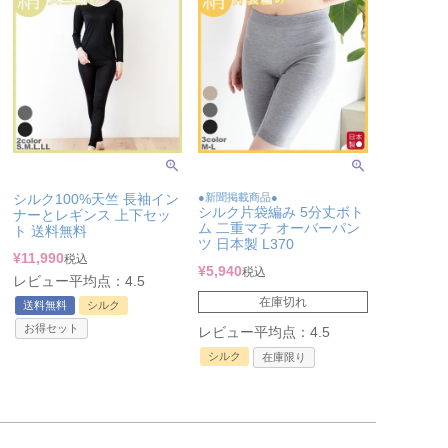
シルク100%天竺 長袖イン
●新聞掲載商品●
シルク片袋編み 5分丈ボト
ナーとレギンス 上下セッ
ム 二重マチ オーバーパン
ト 送料無料
ツ 日本製 L370
¥
11,990
税込
¥
5,940
税込
レビュー平均点：4.5
在庫切れ
送料無料
シルク
お得セット
レビュー平均点：4.5
シルク
在庫限り