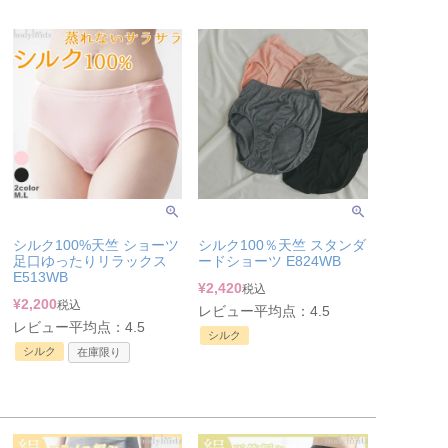
シルク100%天竺 ショーツ
シルク100％天竺 スタンダ
足口ゆったりリラックス
ードショーツ E824WB
E513WB
¥
2,420
税込
¥
2,200
税込
レビュー平均点：4.5
レビュー平均点：4.5
シルク
シルク
在庫限り