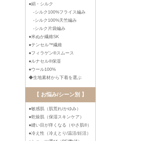
●絹・シルク
-シルク100%フライス編み
-シルク100%天竺編み
-シルク片袋編み
●米ぬか繊維SK
●テンセル™繊維
●フィラゲン®スムース
●ルナセル®保湿
●ウール100%
◆生地素材から下着を選ぶ
【 お悩み/シーン別 】
●敏感肌（肌荒れ/かゆみ）
●乾燥肌（保湿スキンケア）
●縫い目が痒くなる（やさ肌®）
●冷え性（冷えとり/温活/妊活）