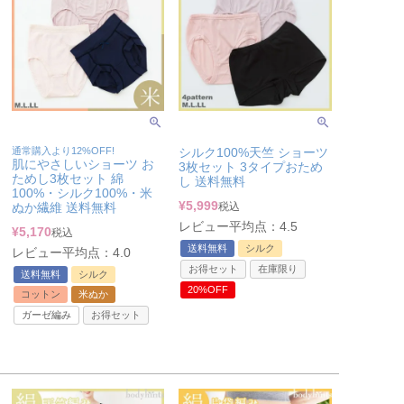
通常購入より12%OFF!
シルク100%天竺 ショーツ
肌にやさしいショーツ お
3枚セット 3タイプおため
ためし3枚セット 綿
し 送料無料
100%・シルク100%・米
¥
5,999
ぬか繊維 送料無料
税込
レビュー平均点：4.5
¥
5,170
税込
送料無料
シルク
レビュー平均点：4.0
お得セット
在庫限り
送料無料
シルク
20%OFF
コットン
米ぬか
ガーゼ編み
お得セット