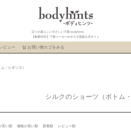
日々の暮らしにやさしい下着 bodyhints
【創業95年】下着メーカー㈱タカギ直販公式サイト
レビュー
お買い物カゴをみる
検索
トム・レギンス）
シルクのショーツ（ボトム
が安い順
価格が高い順
新着順
レビュー順