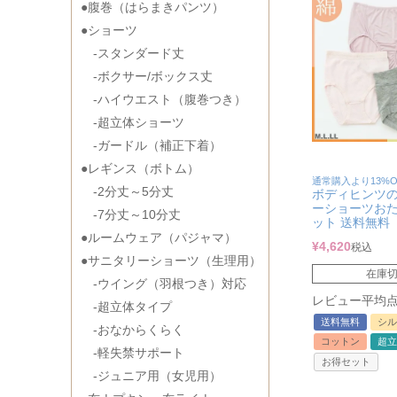
●腹巻（はらまきパンツ）
●ショーツ
-スタンダード丈
-ボクサー/ボックス丈
-ハイウエスト（腹巻つき）
-超立体ショーツ
-ガードル（補正下着）
●レギンス（ボトム）
通常購入より13%O
-2分丈～5分丈
ボディヒンツ
ーショーツおた
-7分丈～10分丈
ット 送料無料
●ルームウェア（パジャマ）
¥
4,620
税込
●サニタリーショーツ（生理用）
在庫
-ウイング（羽根つき）対応
レビュー平均点：
-超立体タイプ
送料無料
シル
-おなからくらく
コットン
超立
-軽失禁サポート
お得セット
-ジュニア用（女児用）