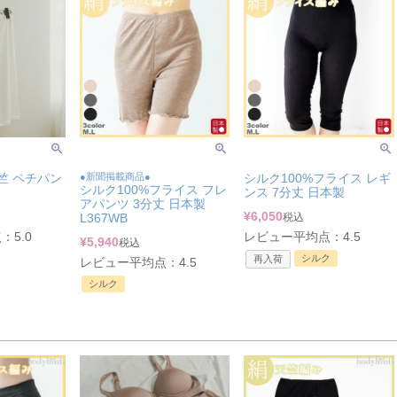
竺 ペチパン
●新聞掲載商品●
シルク100%フライス レギ
シルク100%フライス フレ
ンス 7分丈 日本製
アパンツ 3分丈 日本製
¥
6,050
L367WB
税込
5.0
レビュー平均点：4.5
¥
5,940
税込
シルク
再入荷
レビュー平均点：4.5
シルク