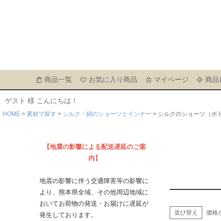
商品一覧
お気に入り商品
マイページ
商品
ゲスト 様 こんにちは！
HOME
素材で探す
シルク・絹のショーツとインナー
シルクのショーツ（ボ
【地震の影響による配送遅延のご案
内】
地震の影響に伴う交通障害等の影響に
より、熊本県全域、その他周辺地域に
おいてお荷物の発送・お届けに遅延が
並び替え
価格
発生しております。