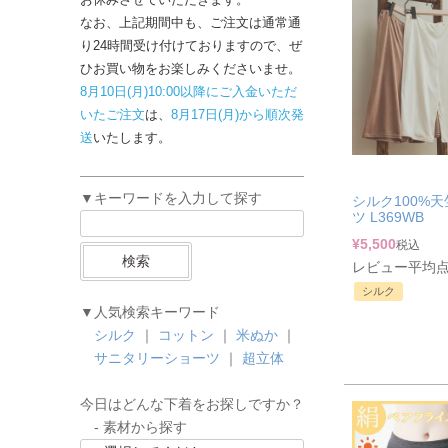
なお、上記期間中も、ご注文は通常通
り24時間受け付けておりますので、ぜ
ひお買い物をお楽しみくださいませ。
8月10日(月)10:00以降にご入金いただ
いたご注文
は、
8月17日(月)から順次発
送
いたします。
▼キーワードを入力して探す
シルク100%天
ツ L369WB
¥
5,500
税込
検索
レビュー平均点：
シルク
▼人気検索キーワード
シルク
｜
コットン
｜
米ぬか
｜
サニタリーショーツ
｜
超立体
今日はどんな下着をお探しですか？
- 素材から探す