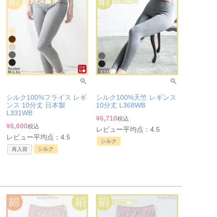
シルク100%フライス レギ
シルク100%天竺 レギンス
ンス 10分丈 日本製
10分丈 L368WB
L331WB
¥
6,710
税込
¥
6,600
税込
レビュー平均点：4.5
レビュー平均点：4.5
シルク
シルク
再入荷