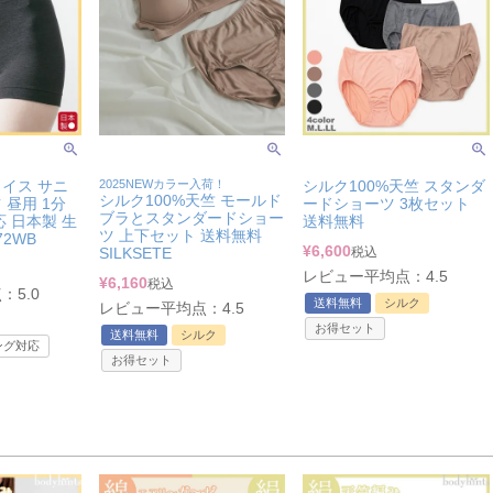
イス サニ
2025NEWカラー入荷！
シルク100%天竺 スタンダ
シルク100%天竺 モールド
昼用 1分
ードショーツ 3枚セット
ブラとスタンダードショー
 日本製 生
送料無料
ツ 上下セット 送料無料
72WB
¥
6,600
SILKSETE
税込
レビュー平均点：4.5
¥
6,160
税込
5.0
送料無料
シルク
レビュー平均点：4.5
お得セット
送料無料
シルク
ング対応
お得セット