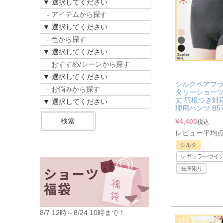
- アイテムから探す
- 色から探す
- おすすめ/シーンから探す
シルクベアフラ
- お悩みから探す
タリーショーツ 
丈 羽根つき対応
理用パンツ B5
検索
¥
4,400
税込
レビュー平均点：
シルク
レギュラーウイ
在庫限り
8/7 12時～8/24 10時まで！