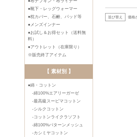
●布ナプキン・布ライナー
●靴下・レッグウォーマー
●枕カバー、石鹸、パッド等
並び替え
価格
●メンズインナー
●お試し＆お得セット（送料無
料）
●アウトレット（在庫限り）
※販売終了アイテム
【 素材別 】
●綿・コットン
-綿100%エアリーガーゼ
-最高級スーピマコットン
-シルクコットン
-コットンライクラソフト
-綿100%パターンメッシュ
-カシミヤコットン