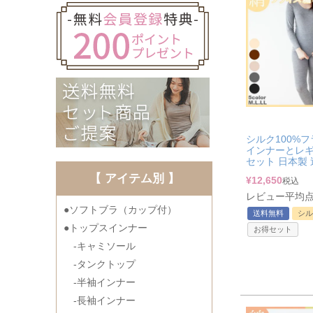
シルク100%フ
インナーとレギ
セット 日本製
【 アイテム別 】
¥
12,650
税込
レビュー平均点：
●ソフトブラ（カップ付）
送料無料
シル
●トップスインナー
お得セット
-キャミソール
-タンクトップ
-半袖インナー
-長袖インナー