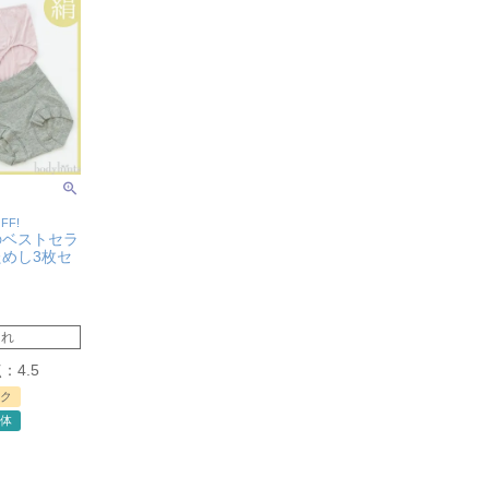
FF!
のベストセラ
めし3枚セ
切れ
4.5
ク
体