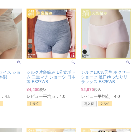
ライス ショ
シルク片袋編み 1分丈ボト
シルク100%天竺 ボクサー
本製
ム 二重マチ ショーツ 日本
ショーツ 足口ゆったりリ
製 E827WB
ラックス E825WB
¥
4,400
¥
2,970
税込
税込
4.5
レビュー平均点：4.0
レビュー平均点：4.0
ク
シルク
シルク
再入荷