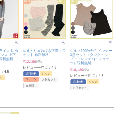
ライス 長袖
冷えとり重ねばき下着 4点
シルク100%天竺 インナー
ンス 上下
セット 送料無料
3点セット（タンクトッ
 送料無料
プ・フレンチ袖・ショー
¥
12,100
税込
ツ）送料無料
レビュー平均点：4.5
¥
10,120
税込
4.5
送料無料
シルク
レビュー平均点：4.5
ク
コットン
お得セット
送料無料
シルク
在庫限り
お得セット