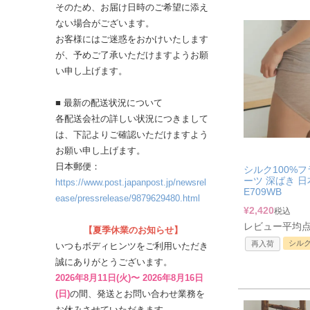
そのため、お届け日時のご希望に添え
ない場合がございます。
お客様にはご迷惑をおかけいたします
が、予めご了承いただけますようお願
い申し上げます。
■ 最新の配送状況について
各配送会社の詳しい状況につきまして
は、下記よりご確認いただけますよう
お願い申し上げます。
日本郵便：
シルク100%フ
ーツ 深ばき 日
https://www.post.japanpost.jp/newsrel
E709WB
ease/pressrelease/9879629480.html
¥
2,420
税込
レビュー平均点：
【夏季休業のお知らせ】
シル
再入荷
いつもボディヒンツをご利用いただき
誠にありがとうございます。
2026年8月11日(火)〜 2026年8月16日
(日)
の間、発送とお問い合わせ業務を
お休みさせていただきます。