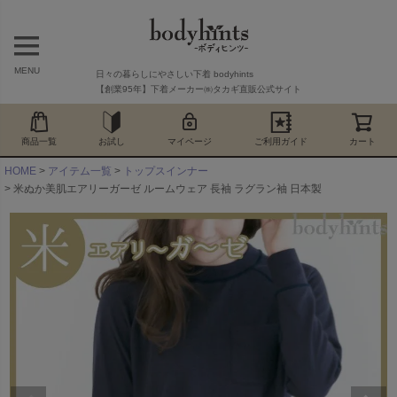
MENU
日々の暮らしにやさしい下着 bodyhints
【創業95年】下着メーカー㈱タカギ直販公式サイト
商品一覧
お試し
マイページ
ご利用ガイド
カート
HOME
アイテム一覧
トップスインナー
米ぬか美肌エアリーガーゼ ルームウェア 長袖 ラグラン袖 日本製