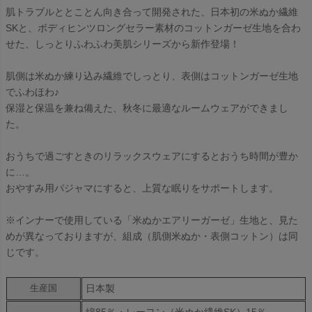
肌トラブルととことん向き合って開発された、日本初の米ぬか繊維
SKと、ボディヒンツロングセラー素材のコットンガーゼ生地を合わ
せた、しっとりふわふわ美肌シリーズから新作登場！
肌側は米ぬか練り込み繊維でしっとり、表側はコットンガーゼ生地
でふわほわ♪
保湿と保温を兼ね備えた、秋冬に最適なルームウェアができまし
た。
おうちで過ごすときのリラックスウェアにするとおうち時間が豊か
に…。
おやすみ用パジャマにすると、上質な眠りをサポートします。
※インナーで使用している「米ぬかエアリーガーゼ」生地と、見た
めが異なっておりますが、組成（肌側米ぬか・表側コットン）は同
じです。
日本製
生産国