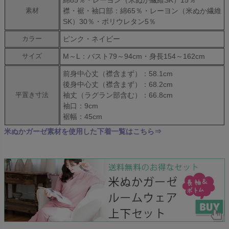
綿85％・レーヨン（米ぬか繊維SK）15％
襟・裾・袖口部：綿65％・レーヨン（米ぬか繊維
素材
SK）30％・ポリウレタン5％
ピンク・ネイビー
カラー
M～L：バスト79～94cm・身長154～162cm
サイズ
前身中心丈（襟含まず）：58.1cm
後身中心丈（襟含まず）：68.2cm
袖丈（ラグラン部含む）：66.8cm
平置き寸法
袖口：9cm
裾幅：45cm
米ぬかガーゼ素材を使用した下着一覧はこちら⇒