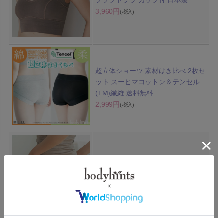
3,960円
(税込)
超立体ショーツ 素材はき比べ 2枚セ
ット スーピマコットン＆テンセル
(TM)繊維 送料無料
2,999円
(税込)
シルク100%フライス ショーツ 深ば
き 日本製
2,420円
(税込)