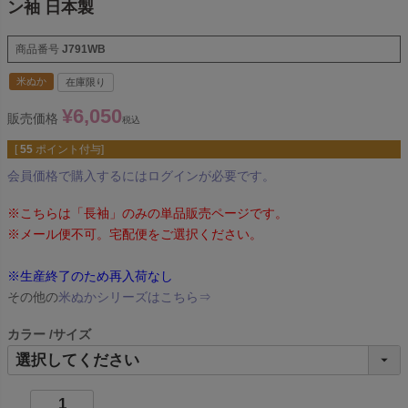
ン袖 日本製
商品番号
J791WB
米ぬか
在庫限り
¥
6,050
販売価格
税込
[
55
ポイント付与]
会員価格で購入するにはログインが必要です。
※こちらは「長袖」のみの単品販売ページです。
※メール便不可。宅配便をご選択ください。
※生産終了のため再入荷なし
その他の
米ぬかシリーズはこちら⇒
カラー
サイズ