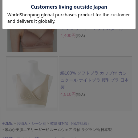
シルク100%天竺 モールドソフトブ
ラ ノンワイヤー アジャスター付
4,400円
(税込)
綿100% ソフトブラ カップ付 カシ
ュクール ナイトブラ 授乳ブラ 日本
製
4,510円
(税込)
HOME
お悩み・シーン別
乾燥肌対策（保湿肌着）
米ぬか美肌エアリーガーゼ ルームウェア 長袖 ラグラン袖 日本製