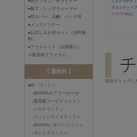
●布ナプキン・布ライナー
シルク100％
きタンクトップ
●靴下・レッグウォーマー
6,600円
(税込)
●枕カバー、石鹸、パッド等
●メンズインナー
●お試し＆お得セット（送料無
料）
●アウトレット（在庫限り）
※販売終了アイテム
【 素材別 】
現在チェックし
●綿・コットン
-綿100%エアリーガーゼ
-最高級スーピマコットン
-シルクコットン
-コットンライクラソフト
-綿100%パターンメッシュ
-カシミヤコットン