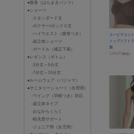
●腹巻（はらまきパンツ）
●ショーツ
-スタンダード丈
-ボクサー/ボックス丈
-ハイウエスト（腹巻つき）
スーピマコット
-超立体ショーツ
トップソフトブ
製
-ガードル（補正下着）
3,960円
(税込)
●レギンス（ボトム）
-2分丈～5分丈
-7分丈～10分丈
●ルームウェア（パジャマ）
●サニタリーショーツ（生理用）
-ウイング（羽根つき）対応
-超立体タイプ
-おなからくらく
-軽失禁サポート
-ジュニア用（女児用）