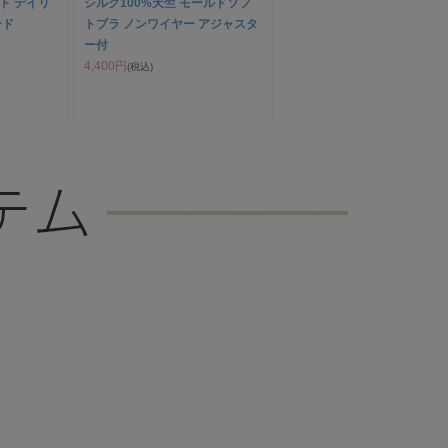
ト デイリ
シルク100%天竺 モールドソフ
ード
トブラ ノンワイヤー アジャスタ
ー付
4,400円
(税込)