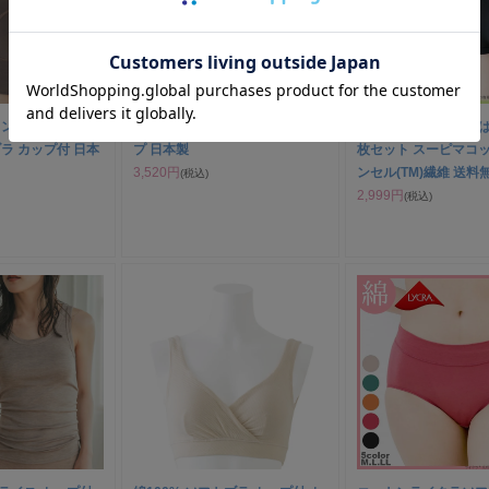
ン 超立体ハーフ
綿100% カップ付きタンクトッ
超立体ショーツ 素材は
ラ カップ付 日本
プ 日本製
枚セット スーピマコ
3,520円
ンセル(TM)繊維 送料
(税込)
2,999円
(税込)