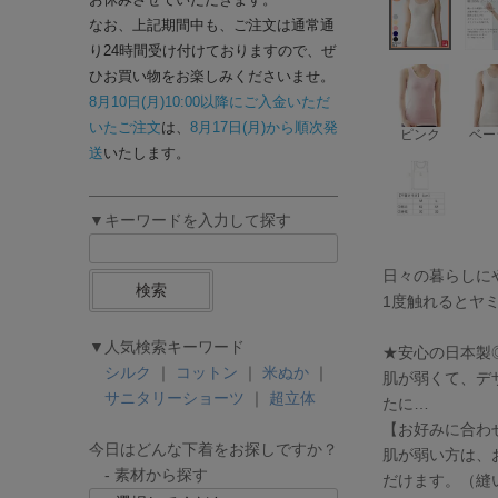
なお、上記期間中も、ご注文は通常通
り24時間受け付けておりますので、ぜ
ひお買い物をお楽しみくださいませ。
8月10日(月)10:00以降にご入金いただ
いたご注文
は、
8月17日(月)から順次発
ピンク
ベー
送
いたします。
▼キーワードを入力して探す
日々の暮らしにや
検索
1度触れるとヤ
▼人気検索キーワード
★安心の日本製◎
シルク
｜
コットン
｜
米ぬか
｜
肌が弱くて、デ
サニタリーショーツ
｜
超立体
たに…
【お好みに合わ
今日はどんな下着をお探しですか？
肌が弱い方は、
- 素材から探す
だけます。（縫