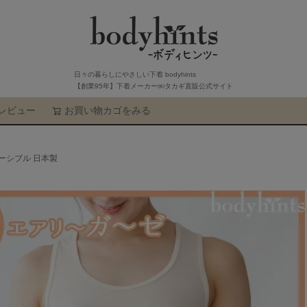
日々の暮らしにやさしい下着 bodyhints
【創業95年】下着メーカー㈱タカギ直販公式サイト
レビュー
お買い物カゴをみる
検索
バーシブル 日本製