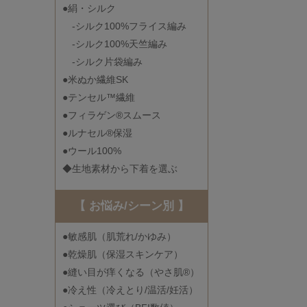
●絹・シルク
-シルク100%フライス編み
-シルク100%天竺編み
-シルク片袋編み
●米ぬか繊維SK
●テンセル™繊維
●フィラゲン®スムース
●ルナセル®保湿
●ウール100%
◆生地素材から下着を選ぶ
【 お悩み/シーン別 】
●敏感肌（肌荒れ/かゆみ）
●乾燥肌（保湿スキンケア）
●縫い目が痒くなる（やさ肌®）
●冷え性（冷えとり/温活/妊活）