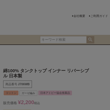
会社概要
ご利用ガイド
綿100% タンクトップ インナー リバーシブ
ル 日本製
商品番号
J706WB
コットン
日本アトピー協会推薦品
ガーゼ編み
¥
2,200
販売価格
税込