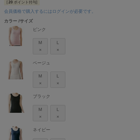
[
20
ポイント付与]
会員価格で購入するにはログインが必要です。
カラー
サイズ
ピンク
M
L
×
×
ベージュ
M
L
×
×
ブラック
M
L
×
×
ネイビー