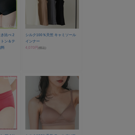
き比べ 2
シルク100％天竺 キャミソール
ットン＆テ
インナー
無料
4,070円
(税込)