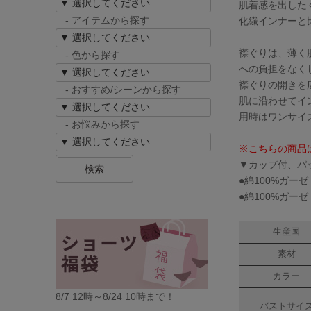
肌着感を出した
- アイテムから探す
化繊インナーと
襟ぐりは、薄く
- 色から探す
への負担をなく
襟ぐりの開きを
- おすすめ/シーンから探す
肌に沿わせてイ
用時はワンサイ
- お悩みから探す
※こちらの商品
▼カップ付、パ
検索
●綿100%ガー
●綿100%ガー
生産国
素材
カラー
8/7 12時～8/24 10時まで！
バストサイ