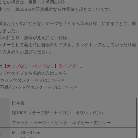
くない場合は、裏返して着用OK◎
比べて、綿100％の天然繊維なら静電気も起きにくいです。
肌あたりが気にならないテープを「くるみ込み仕様」にすることで、肌
しました。
広めにとり、肌着が見えにくい仕様。
ンナーとして着用時は普段のサイズを、タンクトップとしてゆったり着
ズ大きめをお選びください。
は【カップなし・パッドなし】タイプです。
ッド付タイプをお求めの方はこちら
ゼ カップ付タンクトップは
こちら⇒
ゼ 不織布パッド付タンクトップは
こちら⇒
日本製
綿100％（テープ部：ナイロン・ポリウレタン）
ブラック・ベージュ・ピンク・ネイビー・杢グレー
Ｍ：79～87cm
ズ