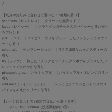
ん。
【気分やお好みに合わせて選べる！7種類の香り】
scentless（セントレス）｜クリーンな無香タイプ
lacey（レイシー）｜サクラとベルガモットのスパイシーな甘い香り
をブレンド
yuzu（ユズ）｜ユズとユーカリをブレンドしたフレッシュでスウィ
ートな香り
celebration（セレブレーション）｜甘くて繊細なルイボスティーの
香り
fig（フィグ）｜熟したイチジクとライチにタンポポをプラスしたフ
レッシュでさわやかな香り
pineapple grove（パイナップル）｜パイナップルとオレンジの甘い
香り
wild mint（ワイルドミント）｜ミントにゼラニウムとシトラスのス
パイスを加えたクリーンな香り
【シーンに合わせて2種類の容量から選べます】
・トラベルサイズ/90ml（洗濯回数約18回）