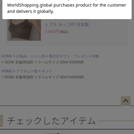
スーピマコットン 超立体ハーフトップソフ
トブラ カップ付 日本製
3,960円
(税込)
HOME
お悩み・シーン別
母の日ギフト・プレゼント特集
SOAK 衣服用洗剤 トラベルサイズ 90ml N389WB
HOME
アイテム一覧
ギフト
SOAK 衣服用洗剤 トラベルサイズ 90ml N389WB
ペー
ジト
ップ
へ