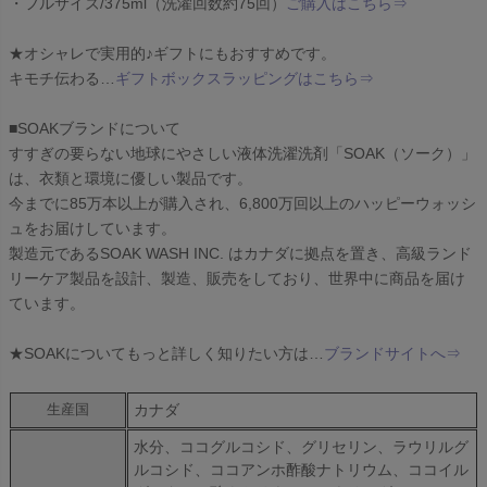
・フルサイズ/375ml（洗濯回数約75回）
ご購入はこちら⇒
★オシャレで実用的♪ギフトにもおすすめです。
キモチ伝わる…
ギフトボックスラッピングはこちら⇒
■SOAKブランドについて
すすぎの要らない地球にやさしい液体洗濯洗剤「SOAK（ソーク）」
は、衣類と環境に優しい製品です。
今までに85万本以上が購入され、6,800万回以上のハッピーウォッシ
ュをお届けしています。
製造元であるSOAK WASH INC. はカナダに拠点を置き、高級ランド
リーケア製品を設計、製造、販売をしており、世界中に商品を届け
ています。
★SOAKについてもっと詳しく知りたい方は…
ブランドサイトへ⇒
カナダ
生産国
水分、ココグルコシド、グリセリン、ラウリルグ
ルコシド、ココアンホ酢酸ナトリウム、ココイル