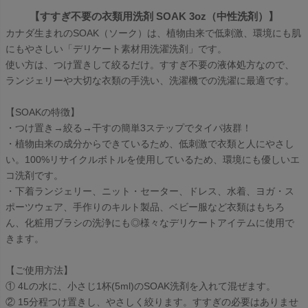
【すすぎ不要の衣類用洗剤 SOAK 3oz（中性洗剤）】
カナダ生まれのSOAK（ソーク）は、植物由来で低刺激、環境にも肌
にもやさしい「デリケート素材用洗濯洗剤」です。
使い方は、つけ置きして絞るだけ。すすぎ不要の液体処方なので、
ランジェリーや大切な衣類の手洗い、洗濯機での洗濯に最適です。
【SOAKの特徴】
・つけ置き→絞る→干すの簡単3ステップでタイパ抜群！
・植物由来の成分からできているため、低刺激で衣類と人にやさし
い。100%リサイクルボトルを使用しているため、環境にも優しいエ
コ洗剤です。
・下着ランジェリー、ニット・セーター、ドレス、水着、ヨガ・ス
ポーツウェア、手作りのキルト製品、ベビー服など衣類はもちろ
ん、化粧用ブラシの洗浄にも◎様々なデリケートアイテムに使用で
きます。
【ご使用方法】
① 4Lの水に、小さじ1杯(5ml)のSOAK洗剤を入れて混ぜます。
② 15分程つけ置きし、やさしく絞ります。すすぎの必要はありませ