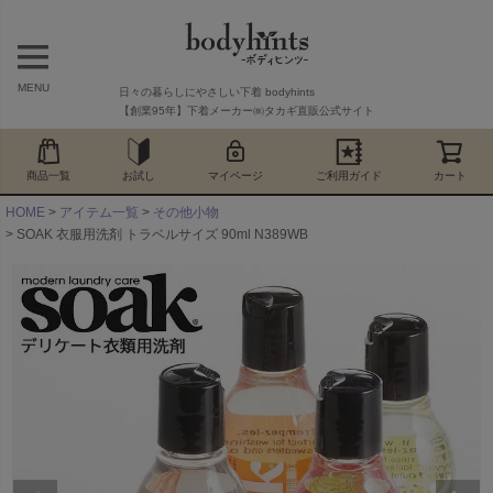
MENU
日々の暮らしにやさしい下着 bodyhints
【創業95年】下着メーカー㈱タカギ直販公式サイト
商品一覧
お試し
マイページ
ご利用ガイド
カート
HOME
アイテム一覧
その他小物
SOAK 衣服用洗剤 トラベルサイズ 90ml N389WB