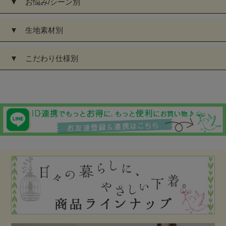
▼ お悩み/シーン別
▼ 生地素材別
▼ こだわり仕様別