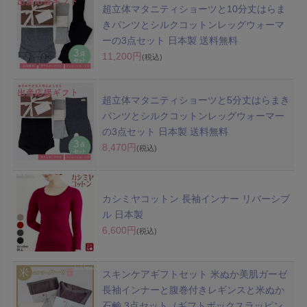
超立体マタニティショーツと10分丈はらま
きパンツとシルクコットンレッグウォーマ
ーの3点セット 日本製 送料無料
11,200円
(税込)
超立体マタニティショーツと5分丈はらまき
パンツとシルクコットンレッグウォーマー
の3点セット 日本製 送料無料
8,470円
(税込)
カシミヤコットン 長袖インナー リバーシブ
ル 日本製
6,600円
(税込)
スキンケアギフトセット 米ぬか美肌ガーゼ
長袖インナーと腹巻付きレギンスと米ぬか
石鹸 3点セット（ギフトボックスラッピン