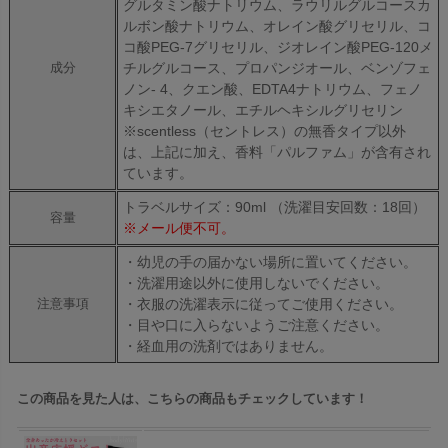
グルタミン酸ナトリウム、ラウリルグルコースカ
ルボン酸ナトリウム、オレイン酸グリセリル、コ
コ酸PEG-7グリセリル、ジオレイン酸PEG-120メ
チルグルコース、プロパンジオール、ベンゾフェ
成分
ノン- 4、クエン酸、EDTA4ナトリウム、フェノ
キシエタノール、エチルヘキシルグリセリン
※scentless（セントレス）の無香タイプ以外
は、上記に加え、香料「パルファム」が含有され
ています。
トラベルサイズ：90ml （洗濯目安回数：18回）
容量
※メール便不可。
・幼児の手の届かない場所に置いてください。
・洗濯用途以外に使用しないでください。
・衣服の洗濯表示に従ってご使用ください。
注意事項
・目や口に入らないようご注意ください。
・経血用の洗剤ではありません。
この商品を見た人は、こちらの商品もチェックしています！