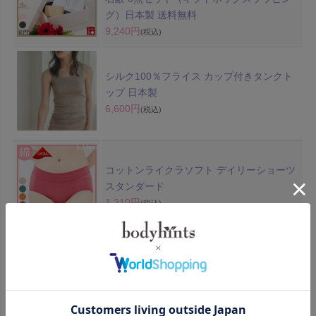
グ）日本製 送料無料
9,240円
(税込)
シルク100％フライス カップ付きタンクト
ップ 日本製
6,600円
(税込)
コットンライクラソフト デイリーショーツ
スタンダード
1,210円
(税込)
綿100% ソフトブラ カップ付 アジャスター
付 日本製
4,620円
(税込)