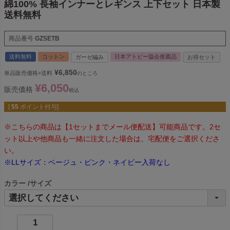
綿100% 長袖インナーとレギンス 上下セット 日本製
送料無料
商品番号
GZSETB
送料無料
コットン
日本アトピー協会推薦品
ガーゼ編み
お得セット
¥
6,850
単品販売価格+送料
のところ
¥
6,050
販売価格
税込
[
55
ポイント付与]
※こちらの商品は【1セットまでメール便配送】可能商品です。2セ
ット以上や他商品も一緒に注文した場合は、宅配便をご選択くださ
い。
※LLサイズ：ベージュ・ピンク・ネイビー入荷なし
カラー
サイズ