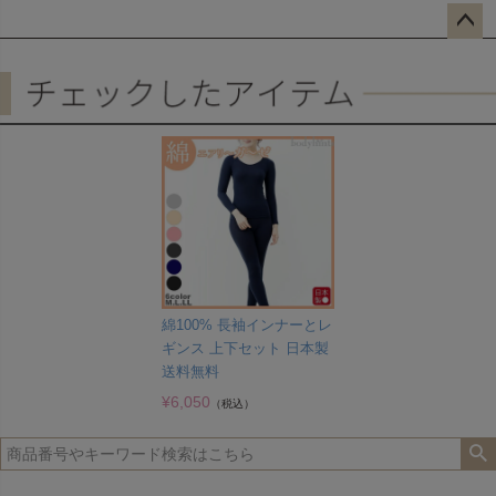
ペー
ジト
ップ
へ
綿100% 長袖インナーとレ
ギンス 上下セット 日本製
送料無料
¥
6,050
（税込）