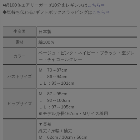
●綿100％エアリーガーゼ10分丈レギンスは
こちら⇒
◆気持ち伝わる♪ギフトボックスラッピングは
こちら⇒
日本製
生産国
綿100％
素材
ベージュ・ピンク・ネイビー・ブラック・杢グレ
カラー
ー・チャコールグレー
Ｍ：79～87cm
Ｌ：86～94cm
バストサイズ
ＬＬ：93～101cm
Ｍ：87～95cm
Ｌ：92～100cm
ヒップサイズ
ＬＬ：97～105cm
※モデル身長167cm・Mサイズ着用
▼長袖
総丈 / 身幅 / 袖丈
Ｍ：62cm / 30cm / 56cm