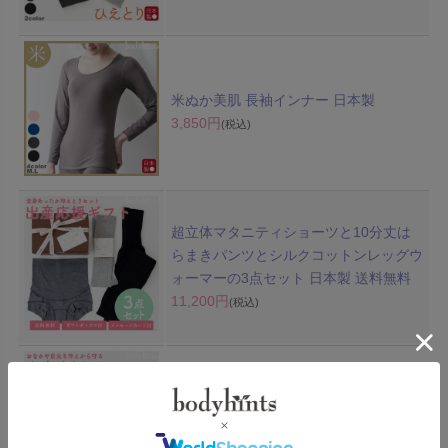
米ぬか美肌 長袖インナー 日本製
3,850円
(税込)
超立体マタニティショーツと10分丈は
らまきパンツとシルクコットンレッグウ
ォーマーの3点セット 日本製 送料無料
11,200円
(税込)
超立体マタニティショーツと5分丈はら
まきパンツとシルクコットンレッグウォ
ーマーの3点セット 日本製 送料無料