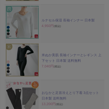
ルナセル保湿 長袖インナー 日本製
4,950円
(税込)
米ぬか美肌 長袖インナーとレギンス 上
下セット 日本製 送料無料
7,040円
(税込)
おなかと足首冷えとり下着 3点セット
日本製 送料無料
13,200円
(税込)