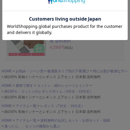
8,470円
(税込)
超立体マタニティショーツとシルクコッ
トンレッグウォーマーの2点セット 日本
製 送料無料
4,290円
(税込)
HOME
お悩み・シーン別
敏感肌タイプ別の下着選び
特にお肌が敏感な方へ
綿100% 長袖インナーとレギンス 上下セット 日本製 送料無料
HOME
素材で探す
コットン・綿のショーツとインナー
綿100％・コットンのレギンスボトム（3分丈～10分丈）
綿100% 長袖インナーとレギンス 上下セット 日本製 送料無料
HOME
アイテム一覧
レギンス（7分丈・10分丈）
綿100% 長袖インナーとレギンス 上下セット 日本製 送料無料
HOME
アイテム一覧
送料無料のお試しセット・お得セット・福袋
迷ったら、、セットの種類から選ぶ