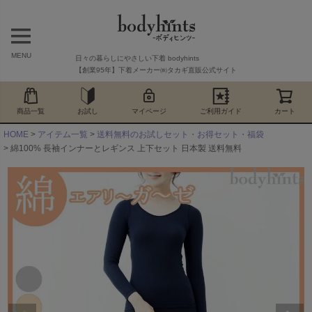
MENU
日々の暮らしにやさしい下着 bodyhints
【創業95年】下着メーカー㈱タカギ直販公式サイト
商品一覧
お試し
マイページ
ご利用ガイド
カート
HOME
アイテム一覧
送料無料のお試しセット・お得セット・福袋
綿100% 長袖インナーとレギンス 上下セット 日本製 送料無料