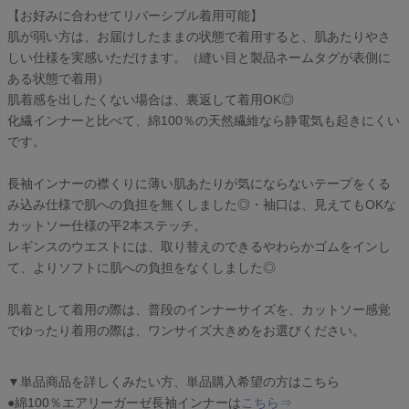
【お好みに合わせてリバーシブル着用可能】
肌が弱い方は、お届けしたままの状態で着用すると、肌あたりやさ
しい仕様を実感いただけます。（縫い目と製品ネームタグが表側に
ある状態で着用）
肌着感を出したくない場合は、裏返して着用OK◎
化繊インナーと比べて、綿100％の天然繊維なら静電気も起きにくい
です。
長袖インナーの襟くりに薄い肌あたりが気にならないテープをくる
み込み仕様で肌への負担を無くしました◎・袖口は、見えてもOKな
カットソー仕様の平2本ステッチ。
レギンスのウエストには、取り替えのできるやわらかゴムをインし
て、よりソフトに肌への負担をなくしました◎
肌着として着用の際は、普段のインナーサイズを、カットソー感覚
でゆったり着用の際は、ワンサイズ大きめをお選びください。
▼単品商品を詳しくみたい方、単品購入希望の方はこちら
●綿100％エアリーガーゼ長袖インナーは
こちら⇒