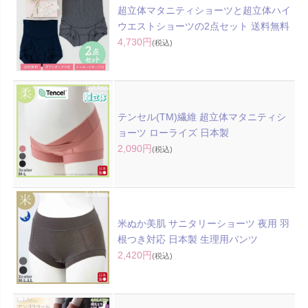
超立体マタニティショーツと超立体ハイ
ウエストショーツの2点セット 送料無料
4,730円
(税込)
テンセル(TM)繊維 超立体マタニティシ
ョーツ ローライズ 日本製
2,090円
(税込)
米ぬか美肌 サニタリーショーツ 夜用 羽
根つき対応 日本製 生理用パンツ
2,420円
(税込)