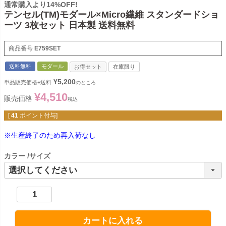
通常購入より14%OFF!
テンセル(TM)モダール×Micro繊維 スタンダードショ
ーツ 3枚セット 日本製 送料無料
商品番号
E759SET
送料無料
モダール
お得セット
在庫限り
¥
5,200
単品販売価格+送料
のところ
¥
4,510
販売価格
税込
[
41
ポイント付与]
※生産終了のため再入荷なし
カラー
サイズ
カートに入れる