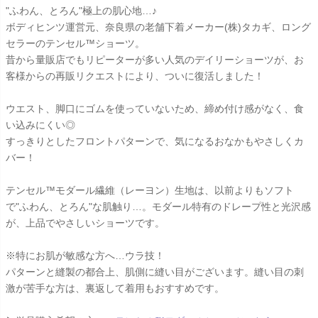
"ふわん、とろん"極上の肌心地…♪
ボディヒンツ運営元、奈良県の老舗下着メーカー(株)タカギ、ロング
セラーのテンセル™ショーツ。
昔から量販店でもリピーターが多い人気のデイリーショーツが、お
客様からの再販リクエストにより、ついに復活しました！
ウエスト、脚口にゴムを使っていないため、締め付け感がなく、食
い込みにくい◎
すっきりとしたフロントパターンで、気になるおなかもやさしくカ
バー！
テンセル™モダール繊維（レーヨン）生地は、以前よりもソフト
で"ふわん、とろん"な肌触り…。モダール特有のドレープ性と光沢感
が、上品でやさしいショーツです。
※特にお肌が敏感な方へ…ウラ技！
パターンと縫製の都合上、肌側に縫い目がございます。縫い目の刺
激が苦手な方は、裏返して着用もおすすめです。