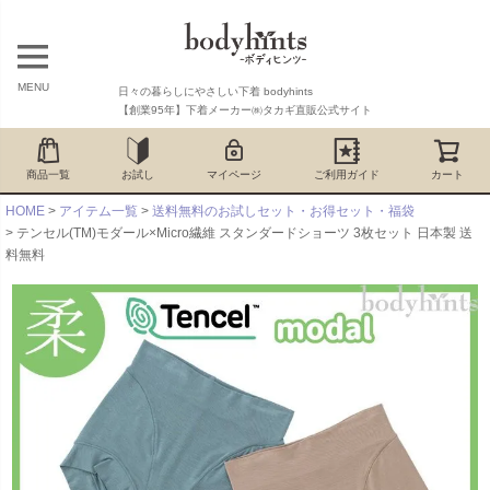
MENU
日々の暮らしにやさしい下着 bodyhints
【創業95年】下着メーカー㈱タカギ直販公式サイト
商品一覧
お試し
マイページ
ご利用ガイド
カート
HOME
アイテム一覧
送料無料のお試しセット・お得セット・福袋
テンセル(TM)モダール×Micro繊維 スタンダードショーツ 3枚セット 日本製 送
料無料