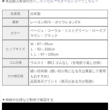
▶単品購入希望の方へ…
テンセル™モダールショーツこちら⇒
日本製
生産国
レーヨン95％・ポリウレタン5％
素材
ベージュ・コーラル・ミストグリーン・ローズブ
カラー
ラウン・ブラック
Ｍ：87～95cm
Ｌ：92～100cm
ヒップサイズ
ＬＬ：97～105cm
ウエスト・脚口 ゴムなし（生地折り返し仕様）
ゴム仕様
縫い目内側（縫い目が気になる方は裏返して着用
もおすすめ）
その他仕様
品質表示プリント（表示がある方が肌側）
▼伸縮や仕様など動画で確認する