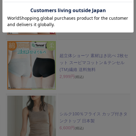
綿100% スタンダードショーツ 日本
製
1,650円
(税込)
超立体ショーツ 素材はき比べ 2枚セ
ット スーピマコットン＆テンセル
(TM)繊維 送料無料
2,999円
(税込)
シルク100％フライス カップ付きタ
ンクトップ 日本製
6,600円
(税込)