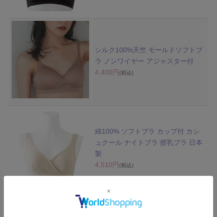
シルク100%天竺 モールドソフトブ
ラ ノンワイヤー アジャスター付
4,400円
(税込)
綿100% ソフトブラ カップ付 カシ
ュクール ナイトブラ 授乳ブラ 日本
製
4,510円
(税込)