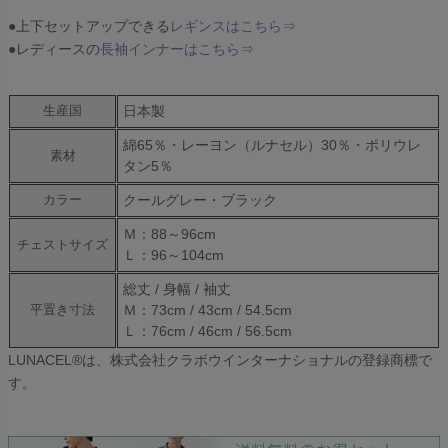
●上下セットアップできる
レギンスはこちら⇒
●レディースの
長袖インナーはこちら⇒
日本製
生産国
綿65％・レーヨン（ルナセル）30％・ポリウレ
素材
タン5％
クールグレー・ブラック
カラー
Ｍ：88～96cm
チェストサイズ
Ｌ：96～104cm
総丈 / 身幅 / 袖丈
Ｍ：73cm / 43cm / 54.5cm
平置き寸法
Ｌ：76cm / 46cm / 56.5cm
LUNACEL®は、株式会社クラボウインターナショナルの登録商標で
す。