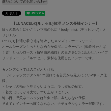
商品についてのお問い合わせ
【LUNACEL®[ルナセル]保湿 メンズ長袖インナー】
日々の暮らしにやさしい下着のお店「bodyhints(ボディヒンツ)」オ
リジナル
いつでも快適な着心地を追求したメンズインナーシリーズ。
オールシーズンしっとりなめらか保湿…コラーゲン（動物性たんぱ
く質）とセルロース（植物由来繊維）の良さを1つに合わせたハイブ
リッドレーヨン「ルナセル」素材を使用したインナーです。
★メンズならではのこだわり仕様
・ワイシャツのボタンを1つ開けても首元から見えにくいVネック仕
様。
・シャツの袖から見えないように、少し短めの袖丈。
・着丈はしっかり丈で、ずり上がりにくい。
縫い目、品質ネームタグは外側で肌に当たらない仕様。
見えてもインナーっぽくならない、ナチュラルなカラー展開です。