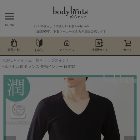
MENU
日々の暮らしにやさしい下着 bodyhints
【創業95年】下着メーカー㈱タカギ直販公式サイト
商品一覧
お試し
マイページ
ご利用ガイド
カート
HOME
アイテム一覧
トップスインナー
ルナセル保湿 メンズ 長袖インナー 日本製