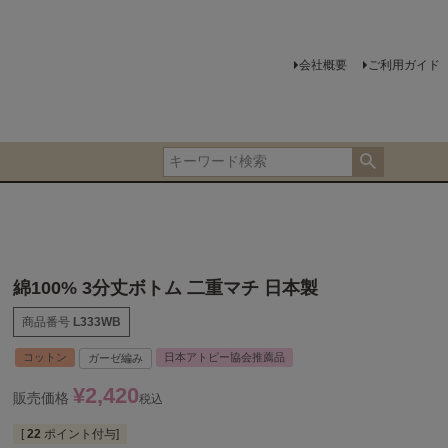
会社概要
ご利用ガイド
綿100% 3分丈ボトム 二重マチ 日本製
商品番号
L333WB
コットン
日本アトピー協会推薦品
ガーゼ編み
¥
2,420
販売価格
税込
[
22
ポイント付与]