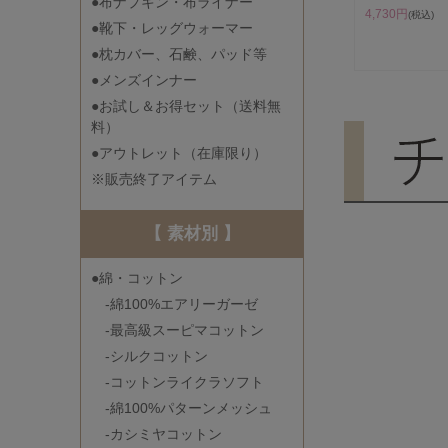
●布ナプキン・布ライナー
4,730円
(税込)
●靴下・レッグウォーマー
●枕カバー、石鹸、パッド等
●メンズインナー
●お試し＆お得セット（送料無
料）
●アウトレット（在庫限り）
※販売終了アイテム
【 素材別 】
●綿・コットン
-綿100%エアリーガーゼ
-最高級スーピマコットン
-シルクコットン
-コットンライクラソフト
-綿100%パターンメッシュ
-カシミヤコットン