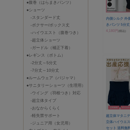
●腹巻（はらまきパンツ）
●ショーツ
-スタンダード丈
内側シルク 外
-ボクサー/ボックス丈
きパンツ 5分丈
4,180円
(税込)
-ハイウエスト（腹巻つき）
-超立体ショーツ
-ガードル（補正下着）
●レギンス（ボトム）
-2分丈～5分丈
-7分丈～10分丈
●ルームウェア（パジャマ）
●サニタリーショーツ（生理用）
-ウイング（羽根つき）対応
-超立体タイプ
-おなからくらく
-軽失禁サポート
超立体マタニ
立体ハイウエス
-ジュニア用（女児用）
セット 送料無