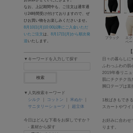
なお、上記期間中も、ご注文は通常通
り24時間受け付けておりますので、ぜ
ひお買い物をお楽しみくださいませ。
8月10日(月)10:00以降にご入金いただ
いたご注文
は、
8月17日(月)から順次発
ブラック
エク
送
いたします。
ベー
【
日々の暮らしにや
▼キーワードを入力して探す
ふわっふわの肌
2019年春リ
検索
肌にチクチク当
脚口テープは直
▼人気検索キーワード
シルク
｜
コットン
｜
米ぬか
｜
1枚ばきもでき
サニタリーショーツ
｜
超立体
スカートやワイ
今日はどんな下着をお探しですか？
お好みに合わせ
- 素材から探す
ります。