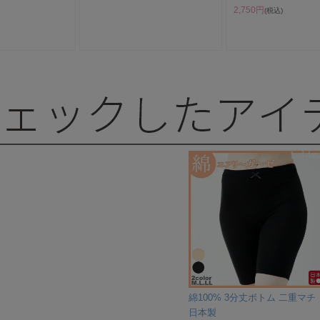
2,750円
(税込)
綿100% 3分丈ボトム 二重マチ
日本製