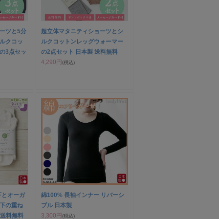
ーツと5分
超立体マタニティショーツとシ
ルクコッ
ルクコットンレッグウォーマー
の3点セッ
の2点セット 日本製 送料無料
4,290円
(税込)
下とオーガ
綿100% 長袖インナー リバーシ
下の重ね
ブル 日本製
 送料無料
3,300円
(税込)