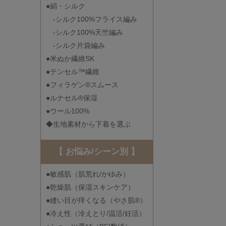
●絹・シルク
-シルク100%フライス編み
-シルク100%天竺編み
-シルク片袋編み
●米ぬか繊維SK
●テンセル™繊維
●フィラゲン®スムース
●ルナセル®保湿
●ウール100%
◆生地素材から下着を選ぶ
【 お悩み/シーン別 】
●敏感肌（肌荒れ/かゆみ）
●乾燥肌（保湿スキンケア）
●縫い目が痒くなる（やさ肌®）
●冷え性（冷えとり/温活/妊活）