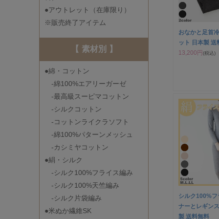
●アウトレット（在庫限り）
※販売終了アイテム
おなかと足首冷
ット 日本製 送
【 素材別 】
13,200円
(税込)
●綿・コットン
-綿100%エアリーガーゼ
-最高級スーピマコットン
-シルクコットン
-コットンライクラソフト
-綿100%パターンメッシュ
-カシミヤコットン
●絹・シルク
-シルク100%フライス編み
-シルク100%天竺編み
シルク100%
-シルク片袋編み
ナーとレギンス
●米ぬか繊維SK
製 送料無料