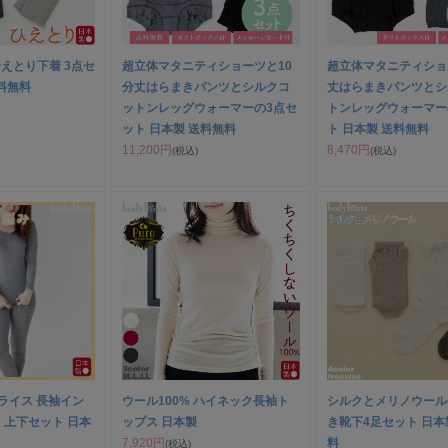
えとり下着 3点セ
超立体マタニティショーツと10
超立体マタニティショ
料無料
分丈はらまきパンツとシルクコ
丈はらまきパンツとシ
ットンレッグウォーマーの3点セ
トンレッグウォーマー
ット 日本製 送料無料
ト 日本製 送料無料
11,200円
8,470円
(税込)
(税込)
フライス 長袖イン
ウール100% ハイネック長袖ト
シルクとメリノウール
 上下セット 日本
ップス 日本製
き靴下4足セット 日本
7,920円
料
(税込)