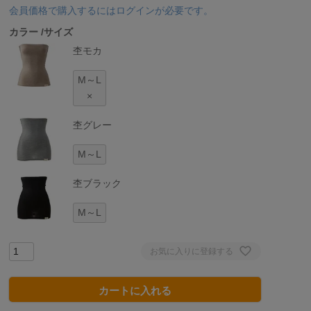
会員価格で購入するにはログインが必要です。
カラー
サイズ
杢モカ
M～L
×
杢グレー
M～L
杢ブラック
M～L
お気に入りに登録する
カートに入れる