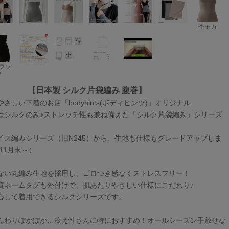
杢モカ
ラッ
ク
【日本製 シルク片袋編み 腹巻】
さしい下着のお店「bodyhints(ボディヒンツ)」オリジナル
はシルクのみ♪ストレッチ性も兼ね備えた「シルク片袋編み」シリーズ
イス編みシリーズ（旧N245）から、生地も仕様もグレードアップしま
年11月末～）
ない丸編み生地を採用し、ゴロつき感なくストレスフリー！
質ネームタグも外付けで、肌あたりやさしい仕様にこだわり♪
心して着用できるシルクシリーズです。
んわりぽかぽか…冷え性さんに特におすすめ！オールシーズン手放せな