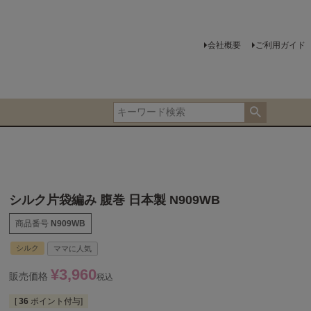
会社概要
ご利用ガイド
シルク片袋編み 腹巻 日本製 N909WB
商品番号
N909WB
シルク
ママに人気
¥
3,960
販売価格
税込
[
36
ポイント付与]