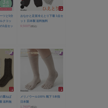
ーツと5分
おなかと足首冷えとり下着 3点セ
ルクコッ
ット 日本製 送料無料
の3点セッ
9,500円
(税込)
の重ねば
メリノウール100% 靴下 5本指
製 送料無
日本製
1,760円
(税込)