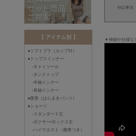
特記事項
【 アイテム別 】
▼伸縮や仕様な
●ソフトブラ（カップ付）
●トップスインナー
-キャミソール
-タンクトップ
-半袖インナー
-長袖インナー
●腹巻（はらまきパンツ）
●ショーツ
-スタンダード丈
-ボクサー/ボックス丈
-ハイウエスト（腹巻つき）