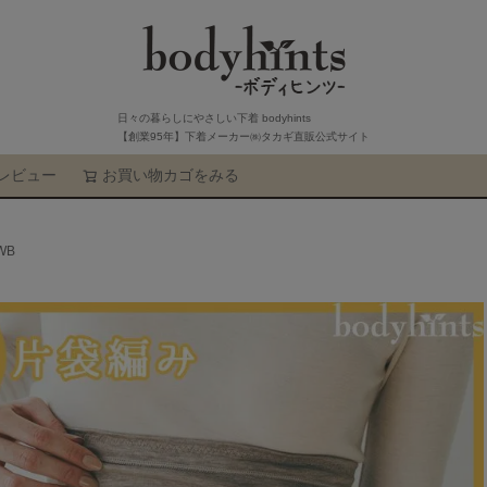
日々の暮らしにやさしい下着 bodyhints
【創業95年】下着メーカー㈱タカギ直販公式サイト
レビュー
お買い物カゴをみる
検索
WB