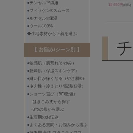
●テンセル™繊維
12,650円
(税込)
●フィラゲン®スムース
●ルナセル®保湿
●ウール100%
◆生地素材から下着を選ぶ
【 お悩み/シーン別 】
●敏感肌（肌荒れ/かゆみ）
●乾燥肌（保湿スキンケア）
●縫い目が痒くなる（やさ肌®）
●冷え性（冷えとり/温活/妊活）
●ショーツ選び（BFI数値）
-はきこみ丈から探す
-3つの形から選ぶ
●生理期のお悩み
●よくある質問・お悩みから選ぶ
●妊娠期 産後 マタニティママ