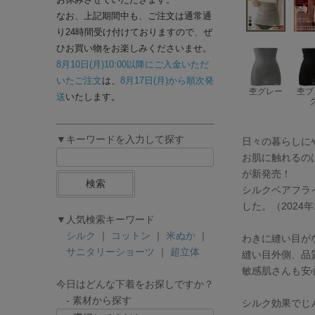
なお、上記期間中も、ご注文は通常通
り24時間受け付けておりますので、ぜ
ひお買い物をお楽しみくださいませ。
8月10日(月)10:00以降にご入金いただ
いたご注文
は、
8月17日(月)から順次発
杢グレー
杢ブ
送
いたします。
▼キーワードを入力して探す
日々の暮らしにや
お肌に触れるの
が新発売！
検索
シルクベアフラ
した。（2024
▼人気検索キーワード
シルク
｜
コットン
｜
米ぬか
｜
わきに縫い目が
サニタリーショーツ
｜
超立体
縫い目外側、品
敏感肌さんも安
今日はどんな下着をお探しですか？
- 素材から探す
シルク効果でじ