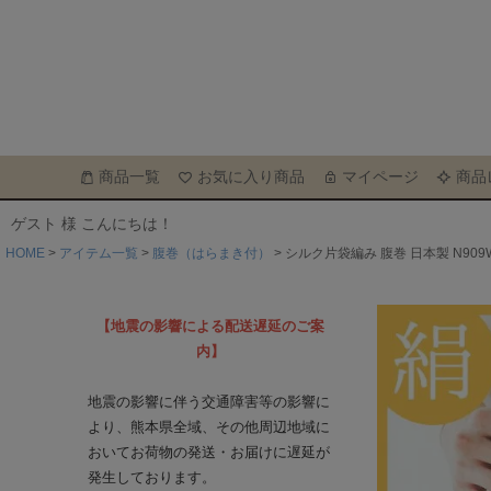
商品一覧
お気に入り商品
マイページ
商品
ゲスト 様 こんにちは！
HOME
アイテム一覧
腹巻（はらまき付）
シルク片袋編み 腹巻 日本製 N909
【地震の影響による配送遅延のご案
内】
地震の影響に伴う交通障害等の影響に
より、熊本県全域、その他周辺地域に
おいてお荷物の発送・お届けに遅延が
発生しております。