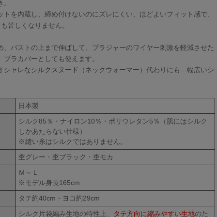
き。
ットを内蔵し、締め付けないのにズレにくい、ほどよいフィット感で、
ても苦しくなりません。
め、バストの上まで伸ばして、ブラジャーのワイヤー刺激を軽減させた
、ブラカバーとしても使えます。
オシャレなシルクスヌード（ネックウォーマー）代わりにも…幅広いシ
。
日本製
シルク85％・ナイロン10％・ポリウレタン5％（肌にはシルク
しかあたらない仕様）
※縫い糸はシルクではありません。
杢グレー・杢ブラック・杢モカ
Ｍ～Ｌ
※モデル身長165cm
タテ約40cm・ヨコ約29cm
シルク片袋編み生地の特性上、
タテ方向に縮みやすい生地
のた