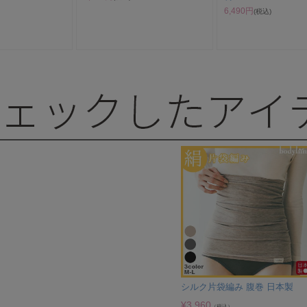
6,490円
(税込)
シルク片袋編み 腹巻 日本製
¥
3,960
（税込）