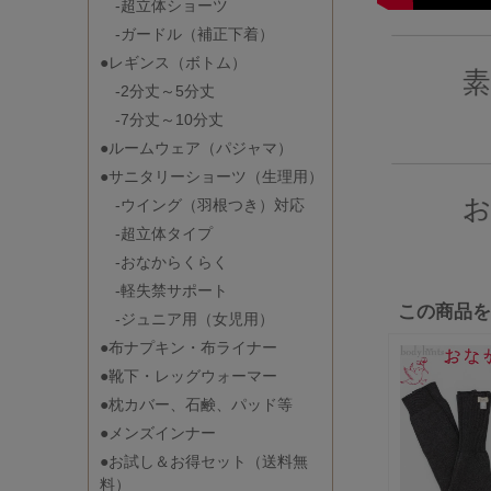
-超立体ショーツ
-ガードル（補正下着）
●レギンス（ボトム）
-2分丈～5分丈
-7分丈～10分丈
●ルームウェア（パジャマ）
●サニタリーショーツ（生理用）
-ウイング（羽根つき）対応
-超立体タイプ
-おなからくらく
-軽失禁サポート
この商品
-ジュニア用（女児用）
●布ナプキン・布ライナー
●靴下・レッグウォーマー
●枕カバー、石鹸、パッド等
●メンズインナー
●お試し＆お得セット（送料無
料）