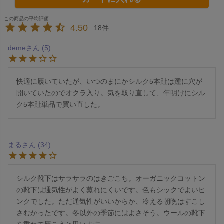
4.50
18
deme
5
快適に履いていたが、いつのまにかシルク5本趾は踵に穴が
開いていたのでオクラ入り。気を取り直して、年明けにシル
ク5本趾単品で買い直した。
まる
34
シルク靴下はサラサラのはきごこち。オーガニックコットン
の靴下は通気性がよく蒸れにくいです。色もシックでよいピ
ンクでした。ただ通気性がいいからか、冷える朝晩はすこし
さむかったです。冬以外の季節にはよさそう。ウールの靴下