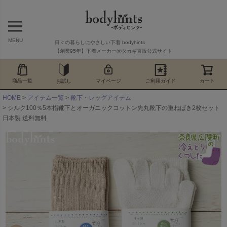
MENU
日々の暮らしにやさしい下着 bodyhints
【創業95年】下着メーカー㈱タカギ直販公式サイト
商品一覧
お試し
マイページ
ご利用ガイド
カート
HOME
アイテム一覧
靴下・レッグアイテム
シルク100％5本指靴下とオーガニックコットン先丸靴下の重ねばき2枚セット
日本製 送料無料