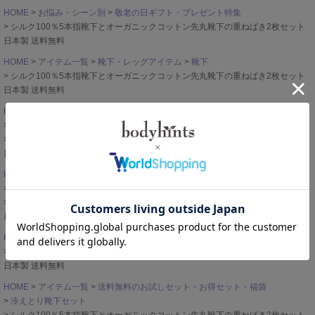
HOME
お悩み・シーン別
敬老の日ギフト・プレゼント特集
シルク100％5本指靴下とオーガニックコットン先丸靴下の重ねばき2枚セット
日本製 送料無料
HOME
アイテム一覧
靴下・レッグアイテム
靴下
シルク100％5本指靴下とオーガニックコットン先丸靴下の重ねばき2枚セット
日本製 送料無料
HOME
お悩み・シーン別
冷え性対策（冷えとり・温活）
日々の冷えとり健康アイテム
シルク100％5本指靴下とオーガニックコットン先丸靴下の重ねばき2枚セット
日本製 送料無料
HOME
素材で探す
シルク・絹のショーツとインナー
シルクの靴下（レッグウェア）
シルク100％5本指靴下とオーガニックコットン先丸靴下の重ねばき2枚セット
日本製 送料無料
HOME
お悩み・シーン別
母の日ギフト・プレゼント特集
シルク100％5本指靴下とオーガニックコットン先丸靴下の重ねばき2枚セット
日本製 送料無料
HOME
アイテム一覧
送料無料のお試しセット・お得セット・福袋
冷えとり靴下セット