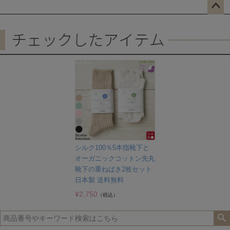
ペー
ジト
ップ
へ
シルク100％5本指靴下と
オーガニックコットン先丸
靴下の重ねばき2枚セット
日本製 送料無料
¥
2,750
（税込）