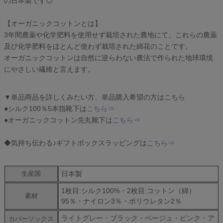
の日本製です◎
【オーガニックコットンとは】
3年間農薬や化学肥料を使用せず栽培された農地にて、これらの農薬
及び化学肥料をほとんど使わず栽培された綿花のことです。
オーガニックコットンは自然に逆らわない農法で作られた地球環境
にやさしい繊維と言えます。
▼単品商品を詳しくみたい方、単品購入希望の方はこちら
●シルク100％5本指靴下は
こちら⇒
●オーガニックコットン先丸靴下は
こちら⇒
◆気持ち伝わる♪ギフトボックスラッピングは
こちら⇒
日本製
生産国
1枚目:シルク100%・2枚目:コットン（綿）
素材
95％・ナイロン3％・ポリウレタン2％
ライトグレー・ブラック・ベージュ・ピンク・ア
カバーソックス