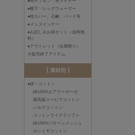
●布ナプキン・布ライナー
●靴下・レッグウォーマー
●枕カバー、石鹸、パッド等
●メンズインナー
●お試し＆お得セット（送料無
料）
●アウトレット（在庫限り）
※販売終了アイテム
【 素材別 】
●綿・コットン
-綿100%エアリーガーゼ
-最高級スーピマコットン
-シルクコットン
-コットンライクラソフト
-綿100%パターンメッシュ
-カシミヤコットン