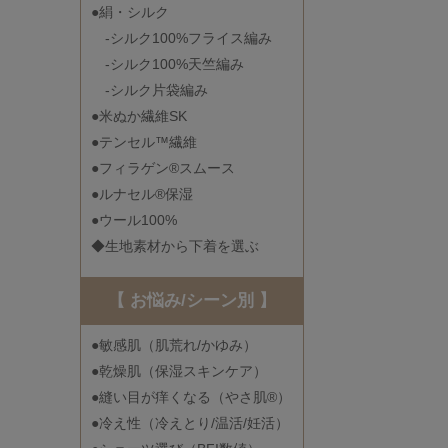
●絹・シルク
-シルク100%フライス編み
-シルク100%天竺編み
-シルク片袋編み
●米ぬか繊維SK
●テンセル™繊維
●フィラゲン®スムース
●ルナセル®保湿
●ウール100%
◆生地素材から下着を選ぶ
【 お悩み/シーン別 】
●敏感肌（肌荒れ/かゆみ）
●乾燥肌（保湿スキンケア）
●縫い目が痒くなる（やさ肌®）
●冷え性（冷えとり/温活/妊活）