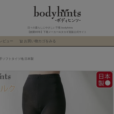
日々の暮らしにやさしい下着 bodyhints
【創業95年】下着メーカー㈱タカギ直販公式サイト
レビュー
お買い物カゴをみる
検索
厚手ソフトタイツ地 日本製