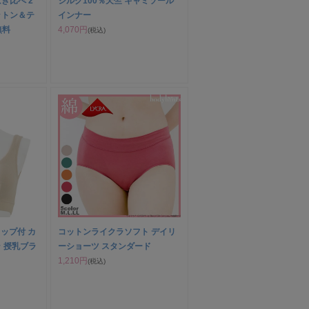
き比べ 2
シルク100％天竺 キャミソール
ットン＆テ
インナー
無料
4,070円
(税込)
カップ付 カ
コットンライクラソフト デイリ
 授乳ブラ
ーショーツ スタンダード
1,210円
(税込)