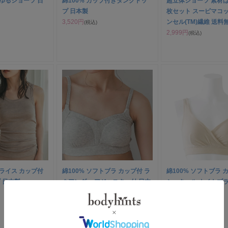
丈 ゆるショーツ 日
綿100% カップ付きタンクトッ
超立体ショーツ 素材は
プ 日本製
枚セット スーピマコ
3,520円
ンセル(TM)繊維 送料
(税込)
2,999円
(税込)
フライス カップ付
綿100% ソフトブラ カップ付 ラ
綿100% ソフトブラ 
 日本製
クアンダー アジャスター付 日本
シュクール ナイトブラ
製
日本製
4,620円
4,510円
(税込)
(税込)