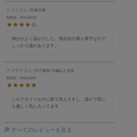
とうこ
8
東京都
投稿日
2021/05/15
伸びがよく温かでした。商品名の通り厚手なので
しっかり感があります。
アジサイ
9
千葉県
70歳以上
女性
投稿日
2020/12/01
シルクタイツなのに家で洗えますし　温かで肌に
も優しく気に入ってます
すべてのレビューを見る