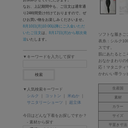
なお、上記期間中も、ご注文は通常通
り24時間受け付けておりますので、ぜ
ひお買い物をお楽しみくださいませ。
8月10日(月)10:00以降にご入金いただ
いたご注文
は、
8月17日(月)から順次発
ソフトな履きご
送
いたします。
表糸：シルク1
スです。
肌にあたるとこ
▼キーワードを入力して探す
おなかまわりの
応！マタニティ
かわいい帯ラッ
検索
生産国
▼人気検索キーワード
シルク
｜
コットン
｜
米ぬか
｜
素材
サニタリーショーツ
｜
超立体
カラー
今日はどんな下着をお探しですか？
サイズ
- 素材から探す
平置き寸法