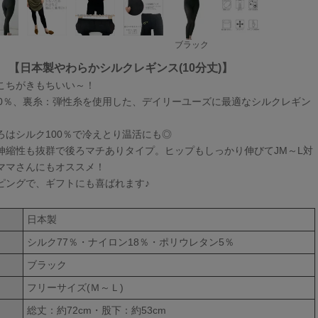
ブラック
【日本製やわらかシルクレギンス(10分丈)】
こちがきもちいい～！
00％、裏糸：弾性糸を使用した、デイリーユーズに最適なシルクレギン
ろはシルク100％で冷えとり温活にも◎
伸縮性も抜群で後ろマチありタイプ。ヒップもしっかり伸びてJM～L対
ママさんにもオススメ！
ピングで、ギフトにも喜ばれます♪
日本製
シルク77％・ナイロン18％・ポリウレタン5％
ブラック
フリーサイズ(Ｍ～Ｌ)
総丈：約72cm・股下：約53cm