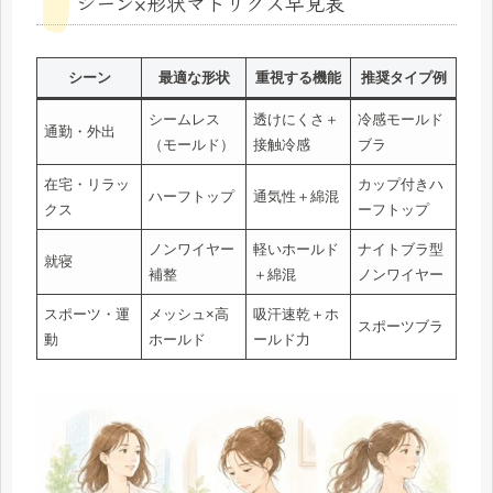
シーン×形状マトリクス早見表
シーン
最適な形状
重視する機能
推奨タイプ例
シームレス
透けにくさ＋
冷感モールド
通勤・外出
（モールド）
接触冷感
ブラ
在宅・リラッ
カップ付きハ
ハーフトップ
通気性＋綿混
クス
ーフトップ
ノンワイヤー
軽いホールド
ナイトブラ型
就寝
補整
＋綿混
ノンワイヤー
スポーツ・運
メッシュ×高
吸汗速乾＋ホ
スポーツブラ
動
ホールド
ールド力