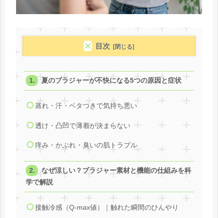
目次
夏のブラジャーが不快になる5つの原因と症状
蒸れ・汗・ベタつきで気持ち悪い
透け・凸凹で薄着が決まらない
痒み・かぶれ・臭いの肌トラブル
なぜ涼しい？ブラジャー素材と機能の仕組みを科
学で解説
接触冷感（Q-max値）｜触れた瞬間のひんやり