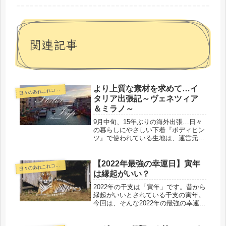
関連記事
より上質な素材を求めて…イ
日
々のあれこれコラム
タリア出張記～ヴェネツィア
＆ミラノ～
9月中旬、15年ぶりの海外出張…日々
の暮らしにやさしい下着『ボディヒン
ツ』で使われている生地は、運営元で
ある(株)タカギオリジナルのものが多
いです。国内外で糸を手配し、国内の
希少な編機で生地にしています。今回
【2022年最強の幸運日】寅年
日
々のあれこれコラム
の出張は、糸の仕入先の1つである...
は縁起がいい？
2022年の干支は「寅年」です。昔から
縁起がいいとされている干支の寅年。
今回は、そんな2022年の最強の幸運日
をご紹介します！しっかり縁起担ぎし
ましょう～！寅は縁起がいい干支！？