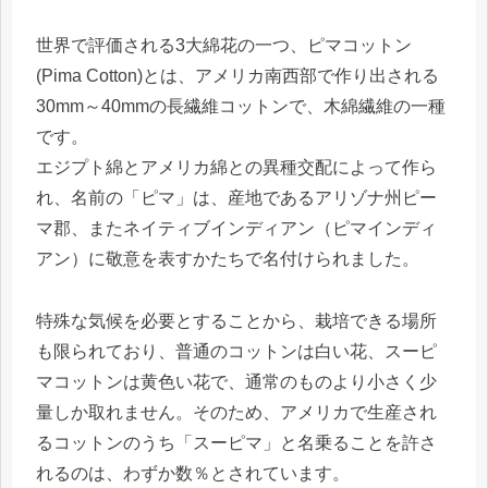
世界で評価される3大綿花の一つ、ピマコットン
(Pima Cotton)とは、アメリカ南西部で作り出される
30mm～40mmの長繊維コットンで、木綿繊維の一種
です。
エジプト綿とアメリカ綿との異種交配によって作ら
れ、名前の「ピマ」は、産地であるアリゾナ州ピー
マ郡、またネイティブインディアン（ピマインディ
アン）に敬意を表すかたちで名付けられました。
特殊な気候を必要とすることから、栽培できる場所
も限られており、普通のコットンは白い花、スーピ
マコットンは黄色い花で、通常のものより小さく少
量しか取れません。そのため、アメリカで生産され
るコットンのうち「スーピマ」と名乗ることを許さ
れるのは、わずか数％とされています。