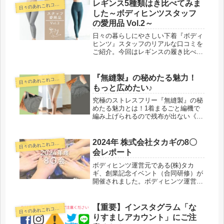
干支の寅は、古来より邪気払いや家族
レギンス5種類はき比べてみま
日
々のあれこれコラム
を守るなど言われ、勇敢で争い...
した～ボディヒンツスタッフ
の愛用品 Vol.2～
日々の暮らしにやさしい下着『ボディ
ヒンツ』スタッフのリアルな口コミを
ご紹介。今回はレギンスの履き比べを
行いました。コットンやシルクなど、
素材の違いや履き心地についてご紹介
しています。
『無縫製』の秘めたる魅力！
日
々のあれこれコラム
もっと広めたい♪
究極のストレスフリー『無縫製』の秘
めたる魅力とは！1着まるごと編機で
編み上げられるので残布が出ない《エ
コ＆サスティナブル》縫い目が無いか
ら肌あたりやさしい《ホールガーメン
ト®》の技術。オリジナルデータを作
2024年 株式会社タカギの8〇
日
々のあれこれコラム
成しながら生産していく様子はまさに
会レポート
最新のテクノロジーを駆使した繊維の
3Dプリンターと言っても過言ではな
ボディヒンツ運営元である(株)タカ
い。ファッション～介護まで、快適を
ギ、創業記念イベント（合同研修）が
追求する『無縫製』シリーズ。
開催されました。ボディヒンツ運営チ
ームも第7回目の8〇会に参加してきま
したので、実施の様子をレポートいた
します！
【重要】インスタグラム「な
日
々のあれこれコラム
りすましアカウント」にご注