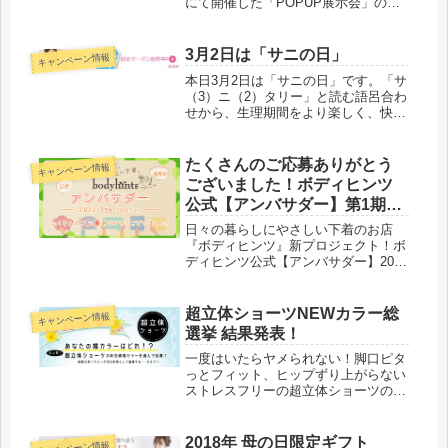
にて開催した「POPUP展示会」のア
ンケート結果をご紹介いたします。ア
ンケートにお答えいただきました皆さ
ま、本当にありがとうございました！
3月2日は「サニの日」
キャンペーン情報
実は先日の会議で、早速【ポップアッ
本日3月2日は「サニの日」です。「サ
プ第2弾】の議題が！第2弾は・・・
（3）ニ（2）タリー」と読む語呂合わ
せから、生理期間をより楽しく、快適
に過ごすために必要な機能を付加した
サニタリーショーツ（生理用ショー
ツ）をPRしたり、女性たちが自身の
たくさんのご応募ありがとう
キャンペーン情報
体について考える日にとの願いも込
ございました！ボディヒンツ
め...
公式【アンバサダー】第1期～
選考中～
日々の暮らしにやさしい下着のお店
『ボディヒンツ』新プロジェクト！ボ
ディヒンツ公式【アンバサダー】2022
年2月～4月までの第1期アンバサダー
の募集が先月末に終了しました。初の
試みにも関わらず、応募総数90件！み
超立体ショーツNEWカラー総
キャンペーン情報
なさまのアツイ想いに、スタッフ...
選挙 結果発表！
一度はいたらヤメられない！脚口ピタ
っとフィット、ヒップずり上がらない
ストレスフリーの超立体ショーツの秋
冬新色があなたの1票で決まるか
も？！創業1930年…老舗下着メーカー
株式会社タカギ直販！安心の高品質・
2018年 母の日限定ギフト
キャンペーン情報