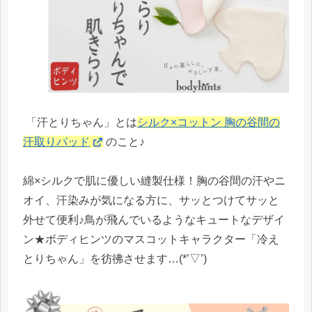
「汗とりちゃん」とは
シルク×コットン 胸の谷間の
汗取りパッド
のこと♪
綿×シルクで肌に優しい縫製仕様！胸の谷間の汗やニ
オイ、汗染みが気になる方に、サッとつけてサッと
外せて便利♪鳥が飛んでいるようなキュートなデザイ
ン★ボディヒンツのマスコットキャラクター「冷え
とりちゃん」を彷彿させます…(*’▽’)