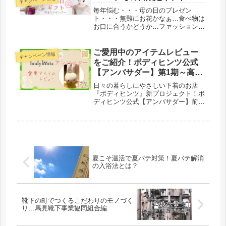
低価格！
毎年悩む・・・母の日のプレゼン
ト・・・無難にお花かなぁ…食べ物は
お口に合うかどうか…ファッション小
物は趣味が分からないし…去年あげた
もの、使ってくれてるのかな…そんな
お悩みをサクっと解決！今年は、日々
ご愛用中のアイテムレビュー
キャンペーン情報
の暮らしに寄り添う『天然繊維のやさ
をご紹介！ボディヒンツ公式
しいイ...
【アンバサダー】第1期～高木
さま～
日々の暮らしにやさしい下着のお店
『ボディヒンツ』新プロジェクト！ボ
ディヒンツ公式【アンバサダー】前回
の「むぎさま」と「西村さま」の愛用
アイテムレビューはご覧いただけまし
たでしょうか？本日は3人目、高木さ
まの愛用アイテムをご紹介します。高
木さ...
夏こそ温活で夏バテ対策！夏バテ解消
の入浴法とは？
靴下の町でつくるこだわりのモノづく
り…馬見靴下事業協同組合編