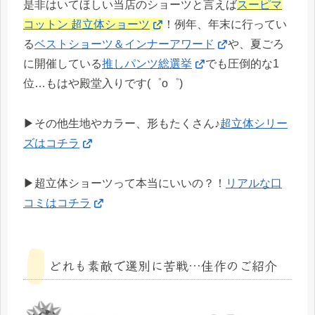
是非はいてほしい当店のショーツと言えば
スーピマ
コットン 超立体ショーツ
！例年、年末に行ってい
る
ベストショーツ＆インナーアワード
や、夏ごろ
に開催している
推しパンツ総選挙
でも圧倒的な1
位…もはや殿堂入りです(゜o゜)
▶その他生地やカラー、形もたくさん♪
超立体シリー
ズはコチラ
▶超立体ショーツって本当にいいの？！
リアルな口
コミはコチラ
どれも素敵で選別に苦戦…佳作のご紹介