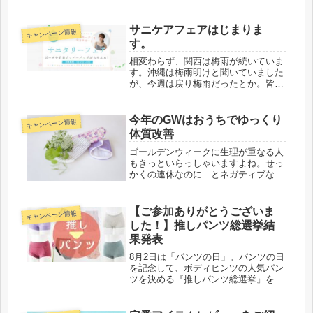
バサダー期間ラストの今月は、アンバ
サダーのみなさまが、試してみたい！
アイテムをご試着いただき、ご感想を
サニケアフェアはじまりま
キャンペーン情報
いただきました。続いては、高木さま
す。
に「...
相変わらず、関西は梅雨が続いていま
す。沖縄は梅雨明けと聞いていました
が、今週は戻り梅雨だったとか。皆様
の地域はいかがですか？ジメジメジメ
ジメサメジメジメ。サメ？笑毎月12日
は「ヒンツの日」のフェアとして、少
今年のGWはおうちでゆっくり
キャンペーン情報
しでも女性の日々の暮らしが快適に
体質改善
な...
ゴールデンウィークに生理が重なる人
もきっといらっしゃいますよね。せっ
かくの連休なのに…とネガティブな気
持ちにならずに、せっかくの機会にぜ
ひ、おうちでゆっくり【布ナプ生活】
はじめてみませんか？ボディヒンツオ
【ご参加ありがとうございま
キャンペーン情報
リジナル・呼吸する極薄布ナプキン
した！】推しパンツ総選挙結
エ...
果発表
8月2日は「パンツの日」。パンツの日
を記念して、ボディヒンツの人気パン
ツを決める『推しパンツ総選挙』を開
催致しました！今年で3回目の開催と
なりましたが、毎回100名を超えるお
客様にご参加いただいております。今