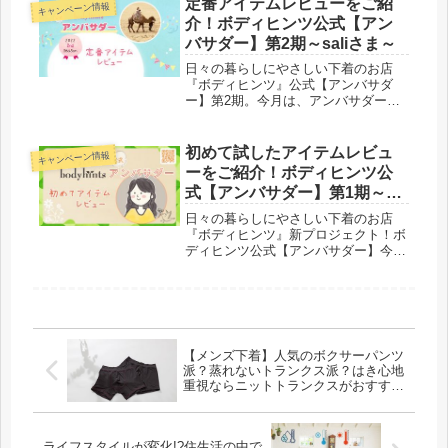
定番アイテムレビューをご紹
キャンペーン情報
回はロングセラー人気の【超立体シ...
介！ボディヒンツ公式【アン
バサダー】第2期～saliさま～
日々の暮らしにやさしい下着のお店
『ボディヒンツ』公式【アンバサダ
ー】第2期。今月は、アンバサダーの
みなさまに、ボディヒンツの定番シリ
ーズ「シルク100%」「綿100%ガー
ゼ」のアイテムからお選びいただき、
初めて試したアイテムレビュ
キャンペーン情報
ご感想をいただきました。続いて2人
ーをご紹介！ボディヒンツ公
目...
式【アンバサダー】第1期～む
ぎさま～
日々の暮らしにやさしい下着のお店
『ボディヒンツ』新プロジェクト！ボ
ディヒンツ公式【アンバサダー】今月
は、アンバサダーのみなさまが、まだ
試したことのないアイテムをご試着い
ただき、ご感想をいただきました。前
回の西村さまに続いて、今回はむぎさ
まに...
【メンズ下着】人気のボクサーパンツ
派？蒸れないトランクス派？はき心地
重視ならニットトランクスがおすす
め！
ライフスタイルが変化!?住生活の中で