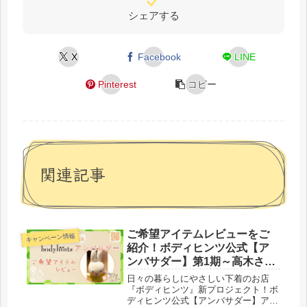
シェアする
X
Facebook
LINE
Pinterest
コピー
関連記事
ご希望アイテムレビューをご
キャンペーン情報
紹介！ボディヒンツ公式【ア
ンバサダー】第1期～高木さま
～
日々の暮らしにやさしい下着のお店
『ボディヒンツ』新プロジェクト！ボ
ディヒンツ公式【アンバサダー】アン