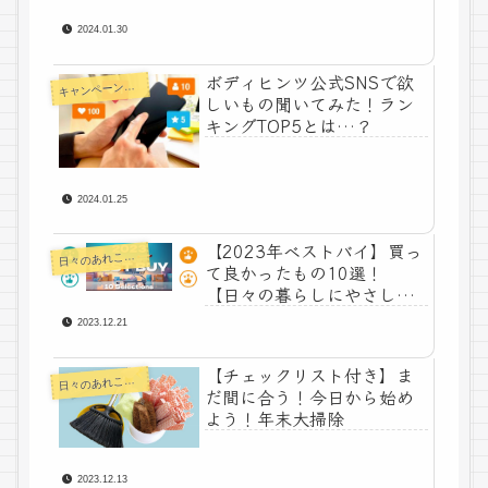
2024.01.30
ボディヒンツ公式SNSで欲
キ
ャンペーン情報
しいもの聞いてみた！ラン
キングTOP5とは…？
2024.01.25
【2023年ベストバイ】買っ
々のあれこれコラム
日
て良かったもの10選！
【日々の暮らしにやさしい
下着 ボディヒンツ】
2023.12.21
【チェックリスト付き】ま
々のあれこれコラム
日
だ間に合う！今日から始め
よう！年末大掃除
2023.12.13