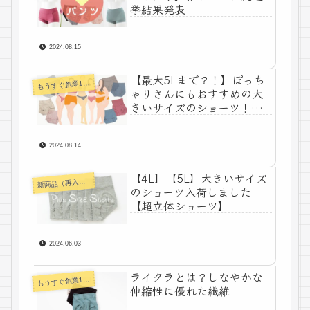
挙結果発表
2024.08.15
【最大5Lまで？！】ぽっち
うすぐ創業100年下着メーカーコラム
も
ゃりさんにもおすすめの大
きいサイズのショーツ！超
立体でお悩み解決♪
2024.08.14
【4L】【5L】大きいサイズ
商品（再入荷）情報
新
のショーツ入荷しました
【超立体ショーツ】
2024.06.03
ライクラとは？しなやかな
うすぐ創業100年下着メーカーコラム
も
伸縮性に優れた繊維