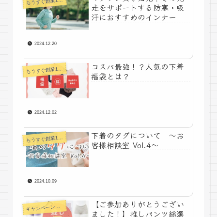
も
走をサポートする防寒・吸
汗におすすめのインナー
2024.12.20
コスパ最強！？人気の下着
うすぐ創業100年下着メーカーコラム
も
福袋とは？
2024.12.02
下着のタグについて ～お
うすぐ創業100年下着メーカーコラム
も
客様相談室 Vol.4～
2024.10.09
【ご参加ありがとうござい
キ
ャンペーン情報
ました！】推しパンツ総選