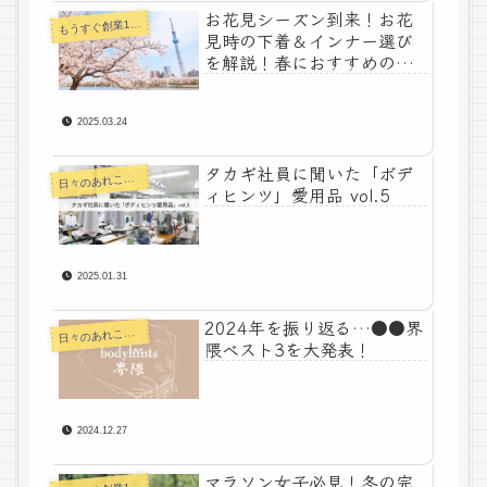
お花見シーズン到来！お花
うすぐ創業100年下着メーカーコラム
も
見時の下着＆インナー選び
を解説！春におすすめの商
品とは？
2025.03.24
タカギ社員に聞いた「ボデ
々のあれこれコラム
日
ィヒンツ」愛用品 vol.5
2025.01.31
2024年を振り返る…●●界
々のあれこれコラム
日
隈ベスト3を大発表！
2024.12.27
マラソン女子必見！冬の完
うすぐ創業100年下着メーカーコラム