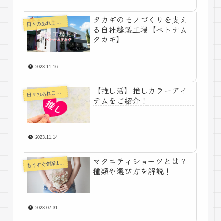
タカギのモノづくりを支え
々のあれこれコラム
日
る自社縫製工場【ベトナム
タカギ】
2023.11.16
【推し活】推しカラーアイ
々のあれこれコラム
日
テムをご紹介！
2023.11.14
マタニティショーツとは？
うすぐ創業100年下着メーカーコラム
も
種類や選び方を解説！
2023.07.31