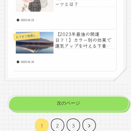
ーツとは？
2023.02.21
【2023年最強の開運
うすぐ創業100年下着メーカーコラム
も
日？！】カラー別の効果で
運気アップを叶える下着選
び♪
2023.01.31
次のページ
次
1
2
3