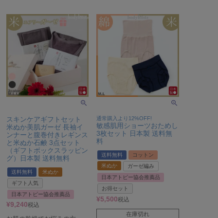
スキンケアギフトセット
通常購入より12%OFF!
敏感肌用ショーツおためし
米ぬか美肌ガーゼ 長袖イ
3枚セット 日本製 送料無
ンナーと腹巻付きレギンス
料
と米ぬか石鹸 3点セット
（ギフトボックスラッピン
送料無料
コットン
グ）日本製 送料無料
米ぬか
ガーゼ編み
送料無料
米ぬか
日本アトピー協会推薦品
ギフト人気
お得セット
日本アトピー協会推薦品
¥
5,500
税込
¥
9,240
税込
在庫切れ