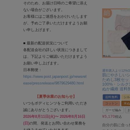
そのため、お届け日時のご希望に添え
ない場合がございます。
お客様にはご迷惑をおかけいたします
が、予めご了承いただけますようお願
い申し上げます。
■ 最新の配送状況について
各配送会社の詳しい状況につきまして
は、下記よりご確認いただけますよう
お願い申し上げます。
日本郵便：
通常購入より12%O
肌にやさしいシ
https://www.post.japanpost.jp/newsrel
ためし3枚セッ
ease/pressrelease/9879629480.html
100%・シルク
ぬか繊維 送料
【夏季休業のお知らせ】
送料無料
シル
いつもボディヒンツをご利用いただき
コットン
米ぬ
誠にありがとうございます。
ガーゼ編み
¥
5,170
2026年8月11日(火)〜 2026年8月16日
税込
(日)
の間、発送とお問い合わせ業務を
自分の肌に合っ
お休みさせていただきます。