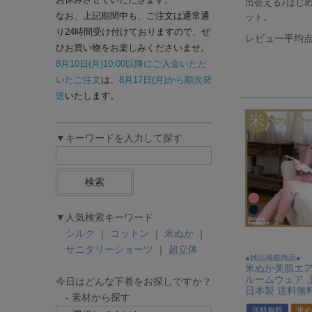
出会える♪はじ
なお、上記期間中も、ご注文は通常通
ット。
り24時間受け付けておりますので、ぜ
レビュー平均点：
ひお買い物をお楽しみくださいませ。
8月10日(月)10:00以降にご入金いただ
いたご注文
は、
8月17日(月)から順次発
送
いたします。
▼キーワードを入力して探す
検索
▼人気検索キーワード
シルク
｜
コットン
｜
米ぬか
｜
サニタリーショーツ
｜
超立体
●雑誌掲載商品●
米ぬか美肌エ
ルームウェア 
今日はどんな下着をお探しですか？
日本製 送料無
- 素材から探す
送料無料
米ぬ