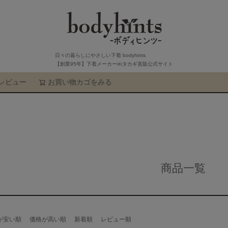
日々の暮らしにやさしい下着 bodyhints
【創業95年】下着メーカー㈱タカギ直販公式サイト
レビュー
お買い物カゴをみる
検索
商品一覧
が安い順
価格が高い順
新着順
レビュー順