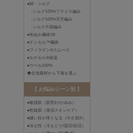
●絹・シルク
-シルク100%フライス編み
-シルク100%天竺編み
-シルク片袋編み
●米ぬか繊維SK
●テンセル™繊維
●フィラゲン®スムース
●ルナセル®保湿
●ウール100%
◆生地素材から下着を選ぶ
【 お悩み/シーン別 】
●敏感肌（肌荒れ/かゆみ）
●乾燥肌（保湿スキンケア）
●縫い目が痒くなる（やさ肌®）
●冷え性（冷えとり/温活/妊活）