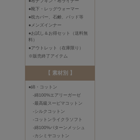
●布ナプキン・布ライナー
●靴下・レッグウォーマー
●枕カバー、石鹸、パッド等
●メンズインナー
●お試し＆お得セット（送料無
料）
●アウトレット（在庫限り）
※販売終了アイテム
【 素材別 】
●綿・コットン
-綿100%エアリーガーゼ
-最高級スーピマコットン
-シルクコットン
-コットンライクラソフト
-綿100%パターンメッシュ
-カシミヤコットン