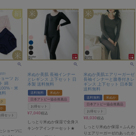
FF!
米ぬか美肌 長袖インナー
米ぬか美肌エアリーガーゼ
ョーツ お
とレギンス 上下セット 日
長袖インナーと腹巻付きレ
ト 綿
本製 送料無料
ギンス 上下セット 日本製
100%・米
送料無料
無料
送料無料
米ぬか
送料無料
米ぬか
日本アトピー協会推薦品
ク
日本アトピー協会推薦品
お得セット
か
お得セット
¥
7,040
税込
お得セット
¥
8,030
税込
しっとり米ぬか保湿で全身ス
しっとり米ぬか保湿＋ふんわ
キンケアインナーセット★
たショーツに
りエアリーガーゼのあったか