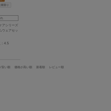
在庫限り
切れ
ケアシリーズ
ムウェアセッ
4.5
が安い順
価格が高い順
新着順
レビュー順