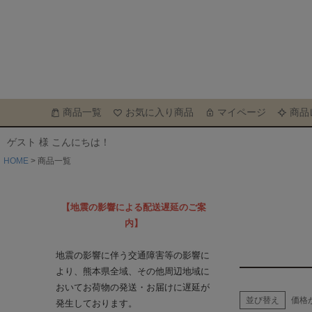
商品一覧
お気に入り商品
マイページ
商品
ゲスト 様 こんにちは！
HOME
商品一覧
【地震の影響による配送遅延のご案
内】
地震の影響に伴う交通障害等の影響に
より、熊本県全域、その他周辺地域に
おいてお荷物の発送・お届けに遅延が
並び替え
価格
発生しております。