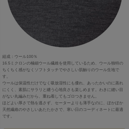
組成：ウール100％
16.5ミクロンの極細ウール繊維を使用しているため、ウール独特の
ちくちく感がなくソフトタッチでやさしい肌触りのウール生地で
す。
ウールは保温性だけでなく吸放湿性にも優れ、あったかいのに蒸れ
にくく、素肌にサラリと纏う心地良さも楽しめます。わきに縫い目
がない丸編みだから、重ね着してもゴロつきません。
ほどよい厚さで熱を逃さず、セーターよりも薄手なのに、ぽかぽか
天然繊維のやさしいあたたかさで、寒い日のコーディネートに最適
です。