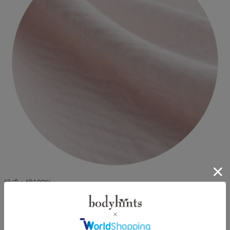
組成：綿100%
良質な高級80/1綿糸を100%使用。表と裏を編組織で接結し、空気層
を持つ袋編み生地です。50年以上愛されるロングセラーの理由は、
接結部分を引き離すと、薄い80/1綿天竺生地2枚からできていること
がわかります。接結することで薄い生地と空気層と薄い生地の三層