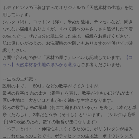
ボディヒンツの下着はすべてオリジナルの『天然素材の生地』を使
用しています。
シルク（絹）、コットン（綿）、米ぬか繊維、テンセルなど、聞き
なれない繊維もありますが、すべて肌へのやさしさを追求した下着
の生地です。ぜひ自分の肌に合った生地・繊維をお選びください。
肌に優しいがゆえの、お洗濯時のお願いもありますので併せてご確
認ください。
お問い合わせの多い「素材の厚さ」レベルも記載しています。
【コ
ラム】天然素材を生地の厚みから選ぶ
もご参考くださいませ。
～生地の豆知識～
説明の中で、「80/1」などの数字がでてきますが、
最初の数字は 糸の太さ（番手）を表し、数字が小さいほど糸が太く
厚い生地に、大きいほど糸が細く繊細な生地になります。
後ろの数字は 糸の構成（何本で編まれているか）を表し、1本だと単
糸（たんし）、2本だと双糸（そうし）といいます。（シルクは毛番
手(MC)表記のため、数字の順番が逆になります）
「ベア」とは・・・伸縮性をよくするために、ポリウレタンが編み
こまれた生地のことです。ボディヒンツの生地は、ポリウレタン糸