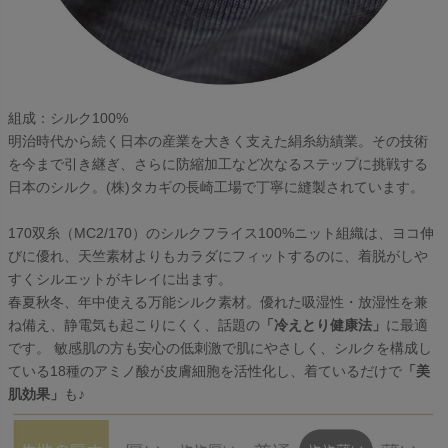
組成：シルク100%
明治時代から続く日本の産業を大きく支えた絹糸紡績業。その技術
を今まで引き継ぎ、さらに防縮加工など次なるステップに挑戦する
日本のシルク。(株)タカギの長崎工場で丁寧に縫製されています。
170双糸（MC2/170）のシルクフライス100%ニット組織は、ヨコ伸
びに優れ、天竺素材よりもカラダにフィットするのに、着脱がしや
すくシルエットがキレイに出ます。
春夏秋冬、年中使える万能シルク素材。優れた吸湿性・放湿性を兼
ね備え、静電気も起こりにくく、話題の
「冷えとり健康法」
に最適
です。 敏感肌の方も安心の低刺激で肌にやさしく、シルクを構成し
ている18種のアミノ酸が皮膚細胞を活性化し、着ているだけで
「美
肌効果」
も♪