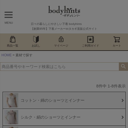
MENU
日々の暮らしにやさしい下着 bodyhints
【創業95年】下着メーカー㈱タカギ直販公式サイト
商品一覧
お試し
マイページ
ご利用ガイド
カート
HOME
素材で探す
8
件中
1
-
8
件表示
コットン・綿のショーツとインナー
シルク・絹のショーツとインナー