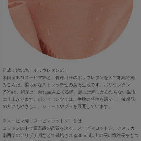
組成：綿95%・ポリウレタン5%
米国産40/1スーピマ綿と、伸縮自在のポリウレタンを天竺組織で編
みこんだ、柔らかなストレッチ性のある生地です。ポリウレタン
(5%)は、綿糸と一緒に編み立てる際、肌には綿しかあたらない生地
に仕上がります。ボディヒンツでは、生地の特性を活かし、敏感肌
の方にもやさしい、ショーツやブラを展開しています。
※スーピマ綿（スーピマコットン）とは
コットンの中で最高級の品質を誇る、スーピマコットン。アメリカ
南西部のアリゾナ州などで栽培される35mm以上の長い繊維長をもつ