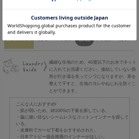
構造になり、薄くて軽くて柔らかい、年間通して快適に着用するこ
とができる素材です。
【コラム】綿100%でここまであたたかい
もご参考に。
繊細な生地のため、40度以下のお水でネット
に入れてお洗濯ください。接結していない箇
所が行き場を失ってシワになりますが、形を
整えて干すと、生地のヨレやねじれを防ぐこ
とができます。
こんな人におすすめ!
・肌が弱いため、綿100%の下着を探している。
・脇に縫い目ないシームレスなコットンインナーを探して
いる。
・皮膚科でガーゼ下着をおすすめされた。
・日本アトピー協会推薦のインナーがほしい。