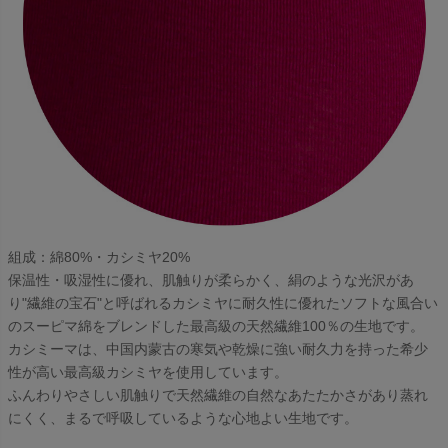
組成：綿80%・カシミヤ20%
保温性・吸湿性に優れ、肌触りが柔らかく、絹のような光沢があ
り"繊維の宝石"と呼ばれるカシミヤに耐久性に優れたソフトな風合い
のスーピマ綿をブレンドした最高級の天然繊維100％の生地です。
カシミーマは、中国内蒙古の寒気や乾燥に強い耐久力を持った希少
性が高い最高級カシミヤを使用しています。
ふんわりやさしい肌触りで天然繊維の自然なあたたかさがあり蒸れ
にくく、まるで呼吸しているような心地よい生地です。