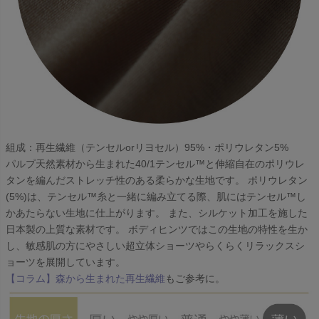
組成：再生繊維（テンセルorリヨセル）95%・ポリウレタン5%
パルプ天然素材から生まれた40/1テンセル™と伸縮自在のポリウレ
タンを編んだストレッチ性のある柔らかな生地です。 ポリウレタン
(5%)は、テンセル™糸と一緒に編み立てる際、肌にはテンセル™し
かあたらない生地に仕上がります。 また、シルケット加工を施した
日本製の上質な素材です。 ボディヒンツではこの生地の特性を生か
し、敏感肌の方にやさしい超立体ショーツやらくらくリラックスシ
ョーツを展開しています。
【コラム】森から生まれた再生繊維
もご参考に。