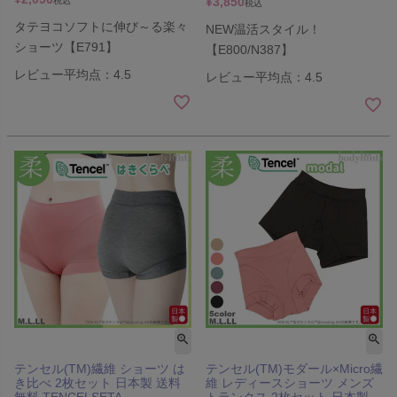
¥
3,850
税込
税込
タテヨコソフトに伸び～る楽々
NEW温活スタイル！
ショーツ【E791】
【E800/N387】
レビュー平均点：4.5
レビュー平均点：4.5
テンセル(TM)繊維 ショーツ は
テンセル(TM)モダール×Micro繊
き比べ 2枚セット 日本製 送料
維 レディースショーツ メンズ