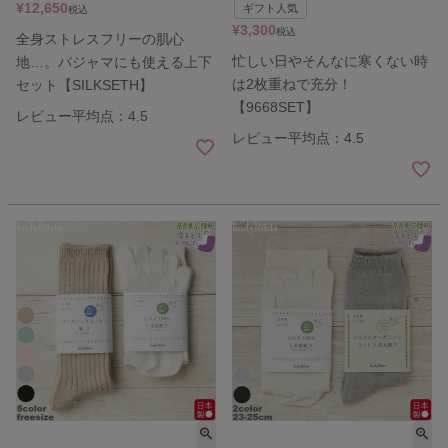
¥
12,650
ギフト人気
税込
¥
3,300
税込
全身ストレスフリーの肌心
忙しい日やそんなに寒くない時
地…。パジャマにも使える上下
は2枚重ねで充分！
セット【SILKSETH】
【9668SET】
レビュー平均点：4.5
レビュー平均点：4.5