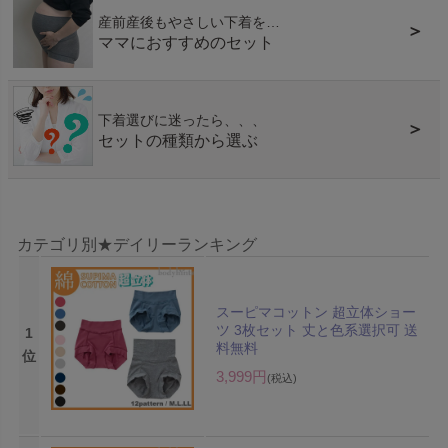
産前産後もやさしい下着を…
＞
ママにおすすめのセット
下着選びに迷ったら、、、
＞
セットの種類から選ぶ
カテゴリ別★デイリーランキング
スーピマコットン 超立体ショー
ツ 3枚セット 丈と色系選択可 送
1
料無料
位
3,999円
(税込)