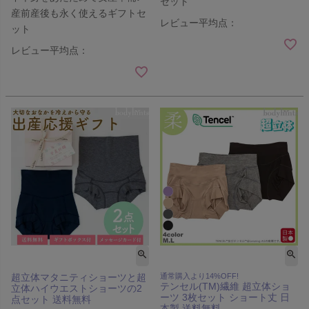
セット
産前産後も永く使えるギフトセ
レビュー平均点：
ット
レビュー平均点：
超立体マタニティショーツと超
通常購入より14%OFF!
テンセル(TM)繊維 超立体ショ
立体ハイウエストショーツの2
ーツ 3枚セット ショート丈 日
点セット 送料無料
本製 送料無料