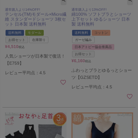
通常購入より14%OFF!
通常購入より13%OFF!
テンセル(TM)モダール×Micro繊
綿100% ソフトブラとショーツ
維 スタンダードショーツ 3枚セ
上下セット ゆるショーツ 日本
ット 日本製 送料無料
製 送料無料
送料無料
モダール
送料無料
コットン
お得セット
在庫限り
ガーゼ編み
¥
4,510
日本アトピー協会推薦品
税込
お得セット
人気ショーツが日本製で復活！
¥
6,160
税込
【E759】
ふわっとブラとゆるっとショー
レビュー平均点：4.5
ツ【GZSETD】
レビュー平均点：4.5