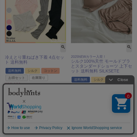
冷えとり重ねばき下着 4点セッ
2025NEWカラー入荷！
シルク100%天竺 モールドブラ
ト 送料無料
とスタンダードショーツ 上下セ
ット 送料無料 SILKSETE
送料無料
シルク
コットン
お得セット
在庫限り
送料無料
シルク
お得セット
¥
12,100
税込
¥
6,160
税込
本気で体質改善！下半身を徹底
お得なシルクブラショーセット
的に温める！
【SILKSETE】
レビュー平均点：4.5
レビュー平均点：4.5