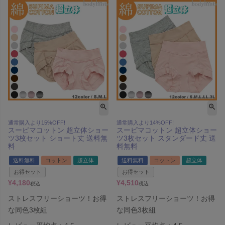
通常購入より15%OFF!
通常購入より14%OFF!
スーピマコットン 超立体ショー
スーピマコットン 超立体ショー
ツ3枚セット ショート丈 送料無
ツ3枚セット スタンダード丈 送
料
料無料
送料無料
コットン
超立体
送料無料
コットン
超立体
お得セット
お得セット
¥
4,180
¥
4,510
税込
税込
ストレスフリーショーツ！お得
ストレスフリーショーツ！お得
な同色3枚組
な同色3枚組