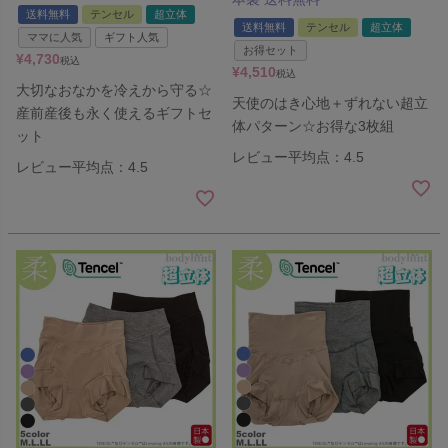
送料無料
テンセル
超立体
送料無料
テンセル
超立体
ママに人気
ギフト人気
お得セット
¥
4,730
税込
¥
4,510
税込
大切なおなかを冷えから守る☆
天使のはき心地＋ずれない超立
産前産後も永く使えるギフトセ
体パターン☆お得な3枚組
ット
レビュー平均点：4.5
レビュー平均点：4.5