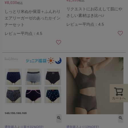
¥
2,999
税込
¥
8,030
税込
リクエストにお応えして肌にや
しっとり米ぬか保湿＋ふんわり
さしい素材はき比べ♪
エアリーガーゼのあったかイン
レビュー平均点：4.5
ナーセット
レビュー平均点：4.5
カートへ
通常購入より最大31%OFF!
通常購入より13%OFF!