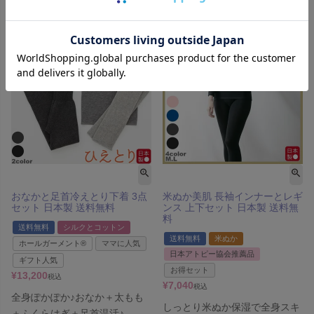
おなかと足首冷えとり下着 3点
米ぬか美肌 長袖インナーとレギ
セット 日本製 送料無料
ンス 上下セット 日本製 送料無
料
送料無料
シルクとコットン
送料無料
米ぬか
ホールガーメント®
ママに人気
日本アトピー協会推薦品
ギフト人気
お得セット
¥
13,200
税込
¥
7,040
税込
全身ぽかぽか♪おなか＋太もも
しっとり米ぬか保湿で全身スキ
＋ふくらはぎ＋足首温活♪