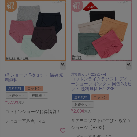
綿 ショーツ 5枚セット 福袋 送
通常購入より22%OFF!
コットンライクラソフト デイリ
料無料
ーショーツ ボックス 同色2枚セ
ット 送料無料 E792SET
送料無料
コットン
お得セット
在庫限り
送料無料
コットン
¥
3,999
税込
お得セット
¥
2,090
コットンショーツお得福袋！
税込
タテヨコソフトに伸び～る楽々
レビュー平均点：4.5
ショーツ【E792】