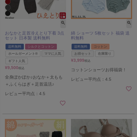
おなかと足首冷えとり下着 3点
綿 ショーツ 5枚セット 福袋 送
セット 日本製 送料無料
料無料
送料無料
シルクとコットン
送料無料
コットン
ホールガーメント®
ママに人気
お得セット
在庫限り
¥
3,999
ギフト人気
税込
¥
9,500
税込
コットンショーツお得福袋！
全身ぽかぽか♪おなか＋太もも
レビュー平均点：4.5
＋ふくらはぎ＋足首温活♪
レビュー平均点：4.5