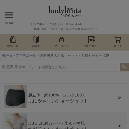
MENU
日々の暮らしにやさしい下着 bodyhints
【創業95年】下着メーカー㈱タカギ直販公式サイト
商品一覧
お試し
マイページ
ご利用ガイド
カート
HOME
アイテム一覧
送料無料のお試しセット・お得セット・福袋
超立体・綿100%・シルク100%
＞
肌にやさしいショーツセット
ふわほわ綿ガーゼ・米ぬか美肌
＞