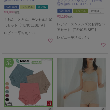
無料 TENCELSETA
トランクス 2枚セット 日本製
送料無料 TENCELSET
送料無料
テンセル
超立体
送料無料
モダール
在庫限り
¥
3,080
税込
¥
3,190
税込
ふわん、とろん。テンセルお試
レディース＆メンズのお得なペ
しセット【TENCELSETA】
アセット【TENCELSET】
レビュー平均点：2.5
レビュー平均点：4.5