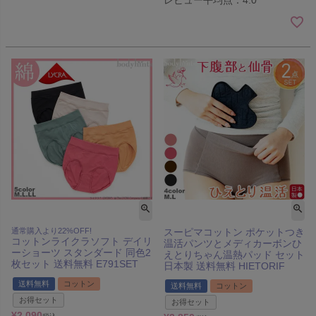
レビュー平均点：4.0
通常購入より22%OFF!
スーピマコットン ポケットつき
コットンライクラソフト デイリ
温活パンツとメディカーボンひ
ーショーツ スタンダード 同色2
えとりちゃん温熱パッド セット
枚セット 送料無料 E791SET
日本製 送料無料 HIETORIF
送料無料
コットン
送料無料
コットン
お得セット
お得セット
¥
2,090