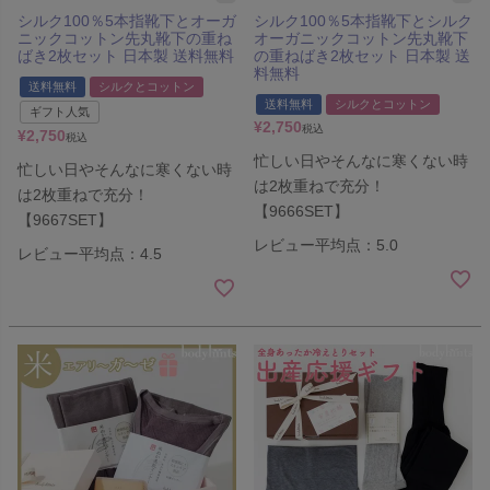
シルク100％5本指靴下とオーガ
シルク100％5本指靴下とシルク
ニックコットン先丸靴下の重ね
オーガニックコットン先丸靴下
ばき2枚セット 日本製 送料無料
の重ねばき2枚セット 日本製 送
料無料
送料無料
シルクとコットン
送料無料
シルクとコットン
ギフト人気
¥
2,750
税込
¥
2,750
税込
忙しい日やそんなに寒くない時
忙しい日やそんなに寒くない時
は2枚重ねで充分！
は2枚重ねで充分！
【9666SET】
【9667SET】
レビュー平均点：5.0
レビュー平均点：4.5