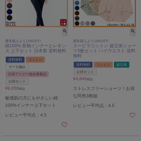
通常購入より12%OFF!
通常購入より13%OFF!
綿100% 長袖インナーとレギン
スーピマコットン 超立体ショー
ス 上下セット 日本製 送料無料
ツ3枚セット ハイウエスト 送料
無料
送料無料
コットン
送料無料
コットン
超立体
ガーゼ編み
お得セット
日本アトピー協会推薦品
¥
4,840
税込
お得セット
¥
6,050
ストレスフリーショーツ！お得
税込
な同色3枚組
敏感肌の方にもやさしい綿
100%インナー上下セット
レビュー平均点：4.5
レビュー平均点：4.5