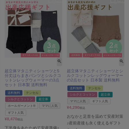
超立体マタニティショーツと5
超立体マタニティショーツとシ
分丈はらまきパンツとシルクコ
ルクコットンレッグウォーマー
ットンレッグウォーマーの3点
の2点セット 日本製 送料無料
セット 日本製 送料無料
送料無料
テンセル
送料無料
テンセル
シルクとコットン
超立体
シルクとコットン
超立体
ママに人気
ギフト人気
ホールガーメント®
ママに人気
¥
4,290
税込
ギフト人気
おなかと足首を温めて安産対策
¥
8,470
税込
♪産前産後も永く使えるギフト
下半身をあたためて安産準備♪