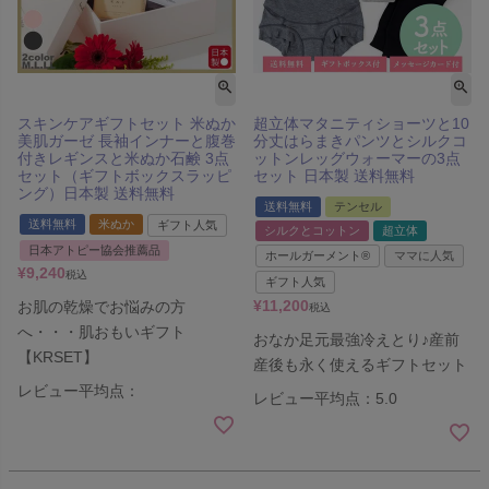
スキンケアギフトセット 米ぬか
超立体マタニティショーツと10
美肌ガーゼ 長袖インナーと腹巻
分丈はらまきパンツとシルクコ
付きレギンスと米ぬか石鹸 3点
ットンレッグウォーマーの3点
セット（ギフトボックスラッピ
セット 日本製 送料無料
ング）日本製 送料無料
送料無料
テンセル
送料無料
米ぬか
ギフト人気
シルクとコットン
超立体
日本アトピー協会推薦品
ホールガーメント®
ママに人気
¥
9,240
税込
ギフト人気
¥
11,200
お肌の乾燥でお悩みの方
税込
へ・・・肌おもいギフト
おなか足元最強冷えとり♪産前
【KRSET】
産後も永く使えるギフトセット
レビュー平均点：
レビュー平均点：5.0