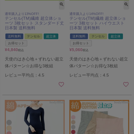
通常購入より13%OFF!
通常購入より14%OFF!
テンセル(TM)繊維 超立体ショ
テンセル(TM)繊維 超立体ショ
ーツ 3枚セット スタンダード丈
ーツ 3枚セット ハイウエスト
日本製 送料無料
日本製 送料無料
送料無料
テンセル
超立体
送料無料
テンセル
超立体
お得セット
お得セット
¥
4,840
¥
5,060
税込
税込
天使のはき心地＋ずれない超立
天使のはき心地＋ずれない超立
体パターン☆お得な3枚組
体パターン☆お得な3枚組
レビュー平均点：4.5
レビュー平均点：4.5