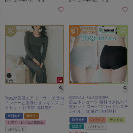
レビュー平均点：4.5
レビュー平均点：4.5
米ぬか美肌エアリーガーゼ 長袖
通常購入より最大23%OFF!
超立体ショーツ 素材はき比べ 2
インナーと腹巻付きレギンス 上
枚セット スーピマコットン＆テ
下セット 日本製 送料無料
ンセル(TM)繊維 送料無料
送料無料
米ぬか
送料無料
コットン
テンセル
日本アトピー協会推薦品
超立体
お得セット
お得セット