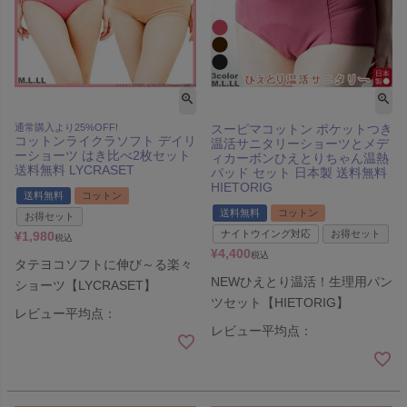
通常購入より25%OFF!
スーピマコットン ポケットつき
コットンライクラソフト デイリ
温活サニタリーショーツとメデ
ーショーツ はき比べ2枚セット
ィカーボンひえとりちゃん温熱
送料無料 LYCRASET
パッド セット 日本製 送料無料
HIETORIG
送料無料
コットン
送料無料
コットン
お得セット
ナイトウイング対応
お得セット
¥
1,980
税込
¥
4,400
税込
タテヨコソフトに伸び～る楽々
NEWひえとり温活！生理用パン
ショーツ【LYCRASET】
ツセット【HIETORIG】
レビュー平均点：
レビュー平均点：