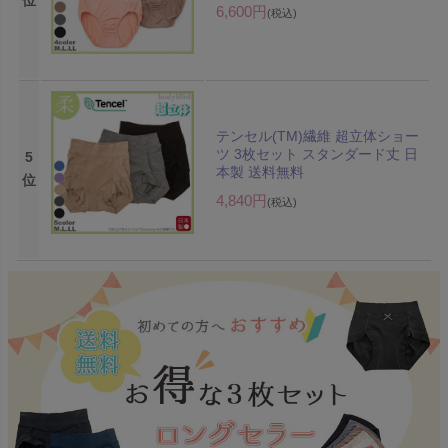
位
6,600円
(税込)
テンセル(TM)繊維 超立体ショー
ツ 3枚セット スタンダード丈 日
5
本製 送料無料
位
4,840円
(税込)