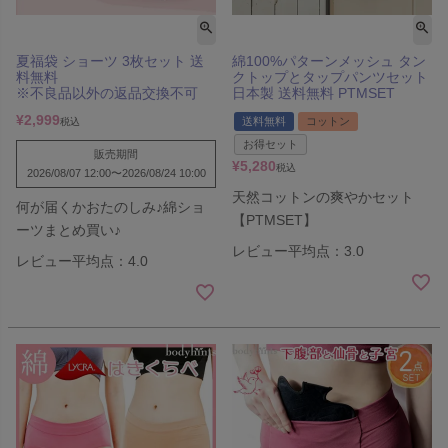
夏福袋 ショーツ 3枚セット 送
綿100%パターンメッシュ タン
料無料
クトップとタップパンツセット
※不良品以外の返品交換不可
日本製 送料無料 PTMSET
¥
2,999
送料無料
コットン
税込
お得セット
販売期間
¥
5,280
税込
2026/08/07 12:00
〜
2026/08/24 10:00
天然コットンの爽やかセット
何が届くかおたのしみ♪綿ショ
【PTMSET】
ーツまとめ買い♪
レビュー平均点：3.0
レビュー平均点：4.0