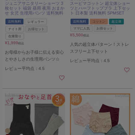
ジュニアサニタリーショーツ 3
スーピマコットン 超立体ショー
枚セット 福袋 昼用 夜用 おまか
ツとハーフトップブラ 上下セッ
せ 女児 生理用パンツ 送料無料
ト 日本製 送料無料 SPMSET
送料無料
送料無料
コットン
超立体
レギュラー
ママに人気
お得セット
ナイト用
お得セット
¥
5,500
税込
在庫限り
¥
1,999
税込
人気の超立体パターン！ストレ
スフリー上下セット
お母様からお子様に伝える安心
とやさしさの生理用パンツ☆
レビュー平均点：4.5
レビュー平均点：4.5