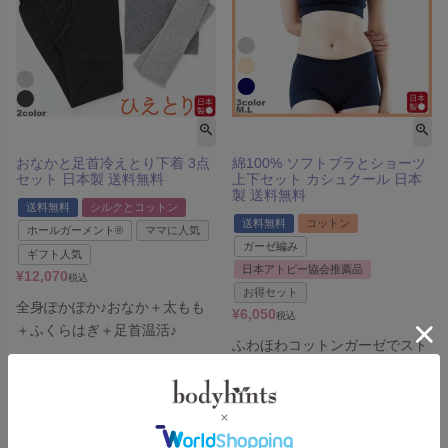
おなかと足首冷えとり下着 3点
綿100% ソフトブラとショーツ
セット 日本製 送料無料
上下セット カシュクール 日本
製 送料無料
送料無料
シルクとコットン
送料無料
コットン
ホールガーメント®
ママに人気
ガーゼ編み
ギフト人気
日本アトピー協会推薦品
¥
12,070
税込
お得セット
全身ぽかぽか♪おなか＋太もも
¥
6,050
税込
＋ふくらはぎ＋足首温活♪
ふわほわコットンガーゼでスト
レビュー平均点：4.0
レスフリー【GZSETC】
レビュー平均点：4.5