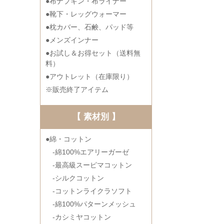
●布ナプキン・布ライナー
●靴下・レッグウォーマー
●枕カバー、石鹸、パッド等
●メンズインナー
●お試し＆お得セット（送料無
料）
●アウトレット（在庫限り）
※販売終了アイテム
【 素材別 】
●綿・コットン
-綿100%エアリーガーゼ
-最高級スーピマコットン
-シルクコットン
-コットンライクラソフト
-綿100%パターンメッシュ
-カシミヤコットン