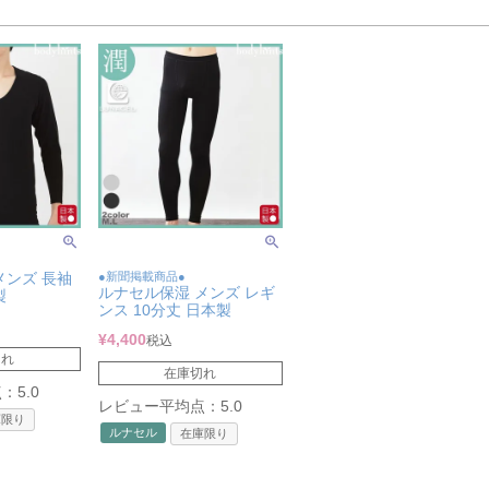
メンズ 長袖
●新聞掲載商品●
ルナセル保湿 メンズ レギ
製
ンス 10分丈 日本製
¥
4,400
税込
切れ
在庫切れ
5.0
レビュー平均点：5.0
庫限り
ルナセル
在庫限り