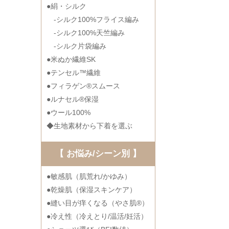
●絹・シルク
-シルク100%フライス編み
-シルク100%天竺編み
-シルク片袋編み
●米ぬか繊維SK
●テンセル™繊維
●フィラゲン®スムース
●ルナセル®保湿
●ウール100%
◆生地素材から下着を選ぶ
【 お悩み/シーン別 】
●敏感肌（肌荒れ/かゆみ）
●乾燥肌（保湿スキンケア）
●縫い目が痒くなる（やさ肌®）
●冷え性（冷えとり/温活/妊活）