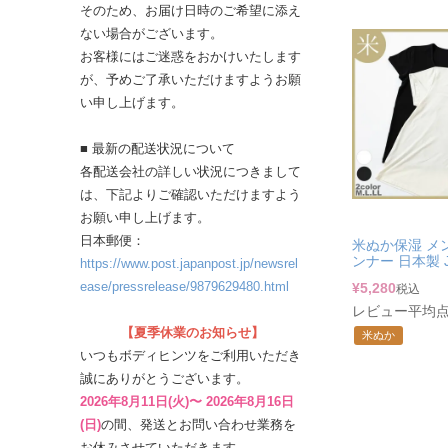
そのため、お届け日時のご希望に添え
ない場合がございます。
お客様にはご迷惑をおかけいたします
が、予めご了承いただけますようお願
い申し上げます。
■ 最新の配送状況について
各配送会社の詳しい状況につきまして
は、下記よりご確認いただけますよう
お願い申し上げます。
日本郵便：
米ぬか保湿 メ
ンナー 日本製 J
https://www.post.japanpost.jp/newsrel
ease/pressrelease/9879629480.html
¥
5,280
税込
レビュー平均点：
【夏季休業のお知らせ】
米ぬか
いつもボディヒンツをご利用いただき
誠にありがとうございます。
2026年8月11日(火)〜 2026年8月16日
(日)
の間、発送とお問い合わせ業務を
お休みさせていただきます。