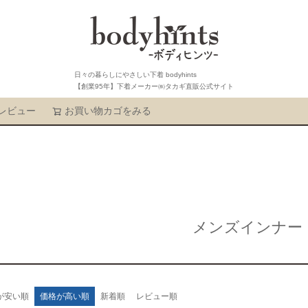
日々の暮らしにやさしい下着 bodyhints
【創業95年】下着メーカー㈱タカギ直販公式サイト
レビュー
お買い物カゴをみる
検索
メンズインナー
が安い順
価格が高い順
新着順
レビュー順