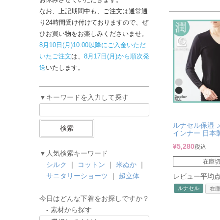
なお、上記期間中も、ご注文は通常通
り24時間受け付けておりますので、ぜ
ひお買い物をお楽しみくださいませ。
8月10日(月)10:00以降にご入金いただ
いたご注文
は、
8月17日(月)から順次発
送
いたします。
▼キーワードを入力して探す
ルナセル保湿 
検索
インナー 日本
¥
5,280
税込
▼人気検索キーワード
在庫
シルク
｜
コットン
｜
米ぬか
｜
サニタリーショーツ
｜
超立体
レビュー平均点：
ルナセル
在
今日はどんな下着をお探しですか？
- 素材から探す