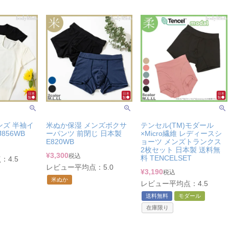
ンズ 半袖イ
米ぬか保湿 メンズボクサ
テンセル(TM)モダール
856WB
ーパンツ 前閉じ 日本製
×Micro繊維 レディースシ
E820WB
ョーツ メンズトランクス
2枚セット 日本製 送料無
¥
3,300
税込
料 TENCELSET
4.5
レビュー平均点：5.0
¥
3,190
税込
米ぬか
レビュー平均点：4.5
送料無料
モダール
在庫限り