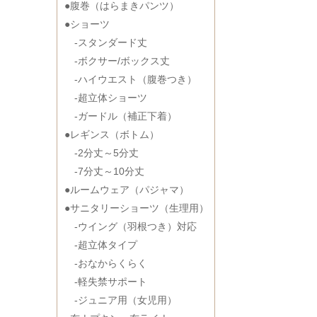
●腹巻（はらまきパンツ）
●ショーツ
-スタンダード丈
-ボクサー/ボックス丈
-ハイウエスト（腹巻つき）
-超立体ショーツ
-ガードル（補正下着）
●レギンス（ボトム）
-2分丈～5分丈
-7分丈～10分丈
●ルームウェア（パジャマ）
●サニタリーショーツ（生理用）
-ウイング（羽根つき）対応
-超立体タイプ
-おなからくらく
-軽失禁サポート
-ジュニア用（女児用）