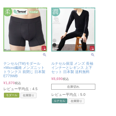
テンセル(TM)モダール
ルナセル保湿 メンズ 長袖
×Micro繊維 メンズニット
インナーとレギンス 上下
トランクス 前閉じ 日本製
セット 日本製 送料無料
E779WB
¥
8,690
税込
¥
1,870
税込
在庫切れ
レビュー平均点：4.5
レビュー平均点：5.0
モダール
在庫限り
ルナセル
在庫限り